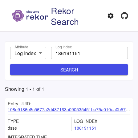
Rekor
Search
Attribute
Log Index
Log Index
SEARCH
Showing
1
-
1
of
1
Entry UUID:
108e9186e8c5677a2d487163a090535451be75a010ea0b57e4ba25bfacab7cad6feee1ff08002be6
TYPE
LOG INDEX
dsse
186191151
INTEGRATED TIME