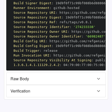
Build Signer Digest
:
Runner Environment
:
 github
-
Source Repository URI
:
 https
:
Source Repository Digest
:
Source Repository Ref
:
Source Repository Identifier
:
'274233338'
Source Repository Owner URI
:
 https
:
Source Repository Owner Identifier
:
'66982487'
Build Config URI
:
 https
:
//github.com/refgenie/ref
Build Config Digest
:
Build Trigger
:
Run Invocation URI
:
 https
:
Source Repository Visibility At Signing
:
1.3.6.1.4.1.11129.2.4.2
:
 04
:
79
:
00
:
77
:
00
:
75
:
00
:
dd
:
Raw Body
Verification