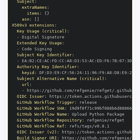
Subject
:
extraNames
:
items
:
{
}
asn
:
[
]
X509v3 extensions
:
Key Usage (critical)
:
-
Extended Key Usage
:
-
Subject Key Identifier
:
-
 EA
:
B2
:
CE
:
AC
:
FD
:
CC
:
A8
:
D3
:
53
:
AC
:
ED
:
F6
:
7B
:
07
:
3D
:
22
Authority Key Identifier
:
keyid
:
 DF
:
D3
:
E9
:
CF
:
56
:
24
:
11
:
96
:
F9
:
A8
:
D8
:
E9
:
28
:
5
Subject Alternative Name (critical)
:
url
:
-
 https
:
//github.com/refgenie/refget/.github/wo
OIDC Issuer
:
 https
:
GitHub Workflow Trigger
:
GitHub Workflow SHA
:
GitHub Workflow Name
:
GitHub Workflow Repository
:
GitHub Workflow Ref
:
OIDC Issuer (v2)
:
 https
:
Build Signer URI
:
 https
:
//github.com/refgenie/ref