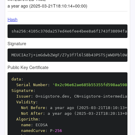
a year ago (2025-03-21T18:10:14+00:00)
Hash
sha256:4105c370da257ed4e6fee4bee8a6f1743f38094fa6b5
Signature
MEUCIAz7j+imGdwbZWgF/Z7y3f7l6lSBb43PSTSjWWDPbl0WAiE
Public Key Certificate
data
:
Serial Number
:
'0x2c96e62ae685b55355fd598aa59861c
Signature
:
Issuer
:
 O=sigstore.dev
,
 CN=sigstore
-
Validity
:
Not Before
:
 a year ago (2025
-
03
-
21T18
:
10
:
13+00
:
Not After
:
 a year ago (2025
-
03
-
21T18
:
20
:
13+00
:
Algorithm
:
name
:
namedCurve
:
 P
-
256