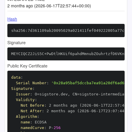
2 months ago (2026-06-17T22:57:44+00:00)
Hash
sha256:7d361109ab20095029a021411fef049222805a77c057
Signature
MEYCIQCZ2JiS5C+PwDtlHKUif6pahdMmnubZOuhrtzfD6VKnNAI
Public Key Certificate
data
:
Serial Number
:
'0x28a95baf5dccba7ea91a20df6ad6ace
Signature
:
Issuer
:
 O=sigstore.dev
,
 CN=sigstore
-
Validity
:
Not Before
:
 2 months ago (2026
-
06
-
17T22
:
57
:
44+0
Not After
:
 2 months ago (2026
-
06
-
17T23
:
07
:
44+00
Algorithm
:
name
:
namedCurve
:
 P
-
256