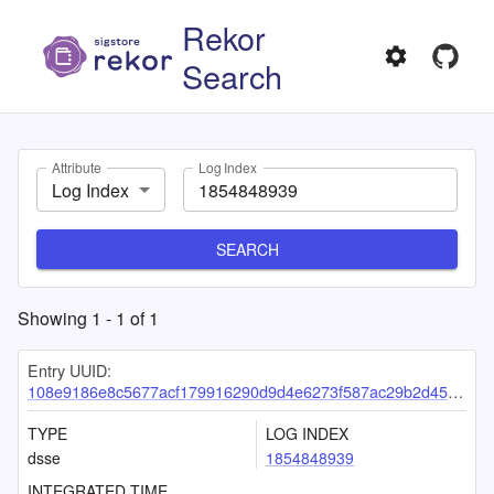
Rekor
Search
Attribute
Log Index
Log Index
SEARCH
Showing
1
-
1
of
1
Entry UUID:
108e9186e8c5677acf179916290d9d4e6273f587ac29b2d455e3486d5cc1ded673327355d7a62001
TYPE
LOG INDEX
dsse
1854848939
INTEGRATED TIME