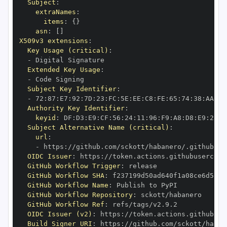
Subject
:
extraNames
:
items
:
{
}
asn
:
[
]
X509v3 extensions
:
Key Usage (critical)
:
-
Extended Key Usage
:
-
Subject Key Identifier
:
-
 72
:
87
:
E7
:
92
:
7D
:
23
:
FC
:
5E
:
EE
:
C8
:
FE
:
65
:
74
:
38
:
AA
:
05
Authority Key Identifier
:
keyid
:
 DF
:
D3
:
E9
:
CF
:
56
:
24
:
11
:
96
:
F9
:
A8
:
D8
:
E9
:
28
:
5
Subject Alternative Name (critical)
:
url
:
-
 https
:
OIDC Issuer
:
 https
:
GitHub Workflow Trigger
:
GitHub Workflow SHA
:
GitHub Workflow Name
:
GitHub Workflow Repository
:
GitHub Workflow Ref
:
OIDC Issuer (v2)
:
 https
:
Build Signer URI
:
 https
: