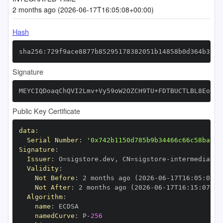
2 months ago (2026-06-17T16:05:08+00:00)
Hash
sha256:729f9ace8877b85295178382051b14858b0d364b31f6
Signature
MEYCIQDoaqChQVI2Lmv+Vy59oW2OZCH9TU+FDTBUCTLBL8EoUQI
Public Key Certificate
data
:
Serial Number
:
'0x742b1150d785b9b34466c66c58bacc8
Signature
:
Issuer
:
 O=sigstore.dev
,
 CN=sigstore
-
Validity
:
Not Before
:
 2 months ago (2026
-
06
-
17T16
:
05
:
07+0
Not After
:
 2 months ago (2026
-
06
-
17T16
:
15
:
07+00
Algorithm
:
name
:
namedCurve
:
 P
-
256