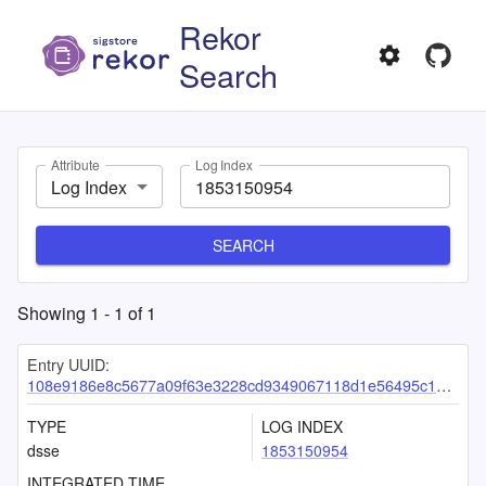
Rekor
Search
Attribute
Log Index
Log Index
SEARCH
Showing
1
-
1
of
1
Entry UUID:
108e9186e8c5677a09f63e3228cd9349067118d1e56495c140bad07cfc9e45394e12267139c63ed3
TYPE
LOG INDEX
dsse
1853150954
INTEGRATED TIME