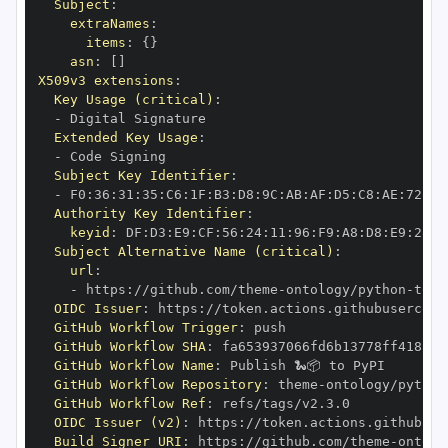
Subject
:
extraNames
:
items
:
{
}
asn
:
[
]
X509v3 extensions
:
Key Usage (critical)
:
-
Extended Key Usage
:
-
Subject Key Identifier
:
-
 F0
:
36
:
31
:
35
:
C6
:
1F
:
B3
:
D8
:
9C
:
AB
:
AF
:
D5
:
C8
:
AE
:
72
:
44
Authority Key Identifier
:
keyid
:
 DF
:
D3
:
E9
:
CF
:
56
:
24
:
11
:
96
:
F9
:
A8
:
D8
:
E9
:
28
:
5
Subject Alternative Name (critical)
:
url
:
-
 https
:
//github.com/theme
-
ontology/python
-
OIDC Issuer
:
 https
:
GitHub Workflow Trigger
:
GitHub Workflow SHA
:
GitHub Workflow Name
:
GitHub Workflow Repository
:
 theme
-
ontology/python
GitHub Workflow Ref
:
OIDC Issuer (v2)
:
 https
:
Build Signer URI
:
 https
:
//github.com/theme
-
ontolo