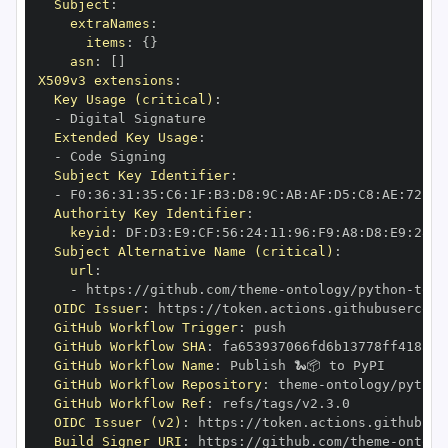
Subject
:
extraNames
:
items
:
{
}
asn
:
[
]
X509v3 extensions
:
Key Usage (critical)
:
-
Extended Key Usage
:
-
Subject Key Identifier
:
-
 F0
:
36
:
31
:
35
:
C6
:
1F
:
B3
:
D8
:
9C
:
AB
:
AF
:
D5
:
C8
:
AE
:
72
:
44
Authority Key Identifier
:
keyid
:
 DF
:
D3
:
E9
:
CF
:
56
:
24
:
11
:
96
:
F9
:
A8
:
D8
:
E9
:
28
:
5
Subject Alternative Name (critical)
:
url
:
-
 https
:
//github.com/theme
-
ontology/python
-
OIDC Issuer
:
 https
:
GitHub Workflow Trigger
:
GitHub Workflow SHA
:
GitHub Workflow Name
:
GitHub Workflow Repository
:
 theme
-
ontology/python
GitHub Workflow Ref
:
OIDC Issuer (v2)
:
 https
:
Build Signer URI
:
 https
:
//github.com/theme
-
ontolo