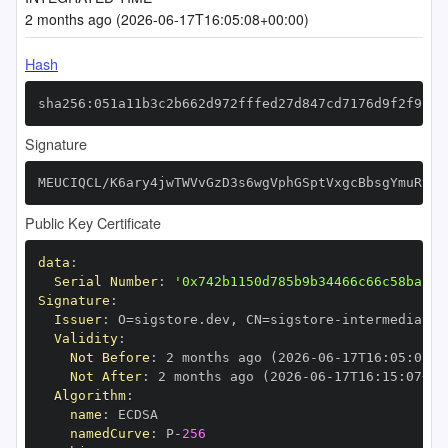
2 months ago (2026-06-17T16:05:08+00:00)
Hash
sha256:051a11b3c2b662d972fffed27d847cd7176d9f2f9f7f
Signature
MEUCIQCL/K6ary4jwTWVvGzD3s6wgVphGSptVxgcBbsgYmuR9gI
Public Key Certificate
data
:
Serial Number
:
'0x742b1150d785b9b34466c66c58bacc8
Signature
:
Issuer
:
 O=sigstore.dev
,
 CN=sigstore
-
Validity
:
Not Before
:
 2 months ago (2026
-
06
-
17T16
:
05
:
07+0
Not After
:
 2 months ago (2026
-
06
-
17T16
:
15
:
07+00
Algorithm
:
name
:
namedCurve
:
 P
-
256