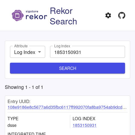
Rekor
Search
Attribute
Log Index
Log Index
SEARCH
Showing
1
-
1
of
1
Entry UUID:
108e9186e8c5677a6d35fbc6117ff992070fa8ba9754ab9dcdfea151139d8e05a3899be4e2b7b358
TYPE
LOG INDEX
dsse
1853150931
INTEGRATED TIME