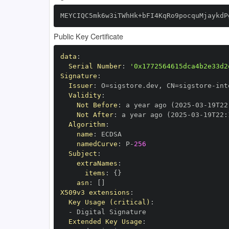
MEYCIQC5mk6w3iTWhHk+bFI4KqRo9pocquMjaykdP
Public Key Certificate
data
:
Serial Number
:
'0x1772564615dca4b2e33d2
Signature
:
Issuer
:
 O=sigstore.dev
,
 CN=sigstore
-
Validity
:
Not Before
:
 a year ago (2025
-
03
-
19T22
Not After
:
 a year ago (2025
-
03
-
19T22
:
Algorithm
:
name
:
namedCurve
:
 P
-
256
Subject
:
extraNames
:
items
:
{
}
asn
:
[
]
X509v3 extensions
:
Key Usage (critical)
:
-
Extended Key Usage
: