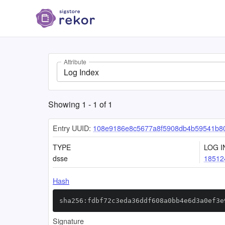
Attribute
Log Index
Showing
1
-
1
of
1
Entry UUID:
108e9186e8c5677a8f5908db4b59541b8
TYPE
LOG I
dsse
18512
Hash
sha256:fdbf72c3eda36ddf608a0bb4e6d3a0ef3e
Signature