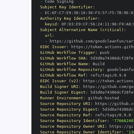
-
Subject Key Identifier
:
-
 EC
:
6F
:
C7
:
E9
:
30
:
16
:
30
:
F3
:
57
:
F5
:
7B
:
9E
:
6
Authority Key Identifier
:
keyid
:
 DF
:
D3
:
E9
:
CF
:
56
:
24
:
11
:
96
:
F9
:
A8
:
Subject Alternative Name (critical)
:
url
:
-
 https
:
OIDC Issuer
:
 https
:
GitHub Workflow Trigger
:
GitHub Workflow SHA
:
GitHub Workflow Name
:
GitHub Workflow Repository
:
GitHub Workflow Ref
:
OIDC Issuer (v2)
:
 https
:
Build Signer URI
:
 https
:
Build Signer Digest
:
Runner Environment
:
 github
-
Source Repository URI
:
 https
:
Source Repository Digest
:
Source Repository Ref
:
Source Repository Identifier
:
'77666240
Source Repository Owner URI
:
 https
:
Source Repository Owner Identifier
:
'13