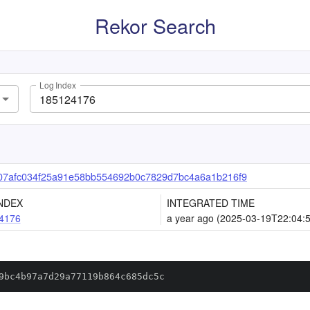
Rekor Search
Log Index
07afc034f25a91e58bb554692b0c7829d7bc4a6a1b216f9
NDEX
INTEGRATED TIME
4176
a year ago (2025-03-19T22:04:
9bc4b97a7d29a77119b864c685dc5c