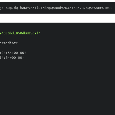
gcF6Up7dQIhAKMvzXilD+NkNpQsN0dVZDJZYZ8KvB/sQ5tSsHmSImGS
e40c0bd1950db685caf'
:
04
:
54+00
:
14
:
54+00
: