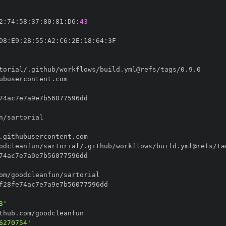
2
:
74
:
58
:
37
:
80
:
81
:
D6
:
43
D8
:
E9
:
28
:
55
:
A2
:
C6
:
2E
:
18
:
64
:
3'
6270754'