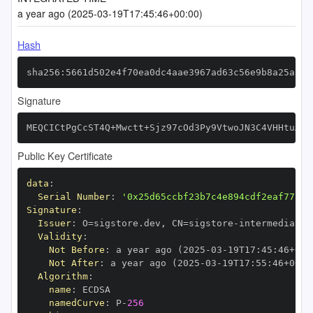
a year ago (2025-03-19T17:45:46+00:00)
Hash
sha256:5661d502e4f70ea0dc4aae3967ad63c56e9b8a25a5d0
Signature
MEQCICtPgCcST4Q+Mwctt+Sjz97cOd3Py9VtwoJN3C4VHHtuAiA
Public Key Certificate
data
:
Serial Number
:
'0x25d65ccbf23b7c4e894cdf2eaf77b0c
Signature
:
Issuer
:
 O=sigstore.dev
,
 CN=sigstore
-
Validity
:
Not Before
:
 a year ago (2025
-
03
-
19T17
:
45
:
46+00
:
Not After
:
 a year ago (2025
-
03
-
19T17
:
55
:
46+00
:
Algorithm
:
name
:
namedCurve
:
 P
-
256