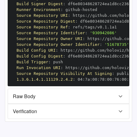
Build Signer Digest
:
Runner Environment
:
 github
-
Source Repository URI
:
 https
:
Source Repository Digest
:
Source Repository Ref
:
Source Repository Identifier
:
'930942086'
Source Repository Owner URI
:
 https
:
Source Repository Owner Identifier
:
'51678735'
Build Config URI
:
 https
:
Build Config Digest
:
Build Trigger
:
Run Invocation URI
:
 https
:
Source Repository Visibility At Signing
:
1.3.6.1.4.1.11129.2.4.2
:
 04
:
7a
:
00
:
78
:
00
:
76
:
00
:
dd
:
Raw Body
Verification