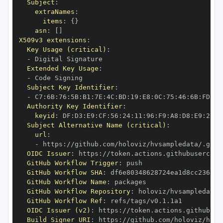
Subject
:
extraNames
:
items
:
{
}
asn
:
[
]
X509v3 extensions
:
Key Usage (critical)
:
-
Extended Key Usage
:
-
Subject Key Identifier
:
-
 C7
:
6B
:
76
:
5B
:
B1
:
7E
:
4C
:
BD
:
19
:
E8
:
0C
:
75
:
46
:
6B
:
FD
:
DB
Authority Key Identifier
:
keyid
:
 DF
:
D3
:
E9
:
CF
:
56
:
24
:
11
:
96
:
F9
:
A8
:
D8
:
E9
:
28
:
5
Subject Alternative Name (critical)
:
url
:
-
 https
:
OIDC Issuer
:
 https
:
GitHub Workflow Trigger
:
GitHub Workflow SHA
:
GitHub Workflow Name
:
GitHub Workflow Repository
:
GitHub Workflow Ref
:
OIDC Issuer (v2)
:
 https
:
Build Signer URI
:
 https
: