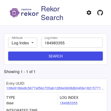
Rekor
Search
Attribute
Log Index
Log Index
SEARCH
Showing
1
-
1
of
1
Entry UUID:
108e9186e8c5677af56c705ab1289e0608db04fde18215771778d82243e6b5a674019233b071a123
TYPE
LOG INDEX
dsse
184983355
INTEGRATED TIME