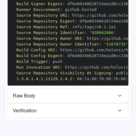
Build Signer Digest
:
Runner Environment
:
 github
-
Source Repository URI
:
 https
:
Source Repository Digest
:
Source Repository Ref
:
Source Repository Identifier
:
'930942086'
Source Repository Owner URI
:
 https
:
Source Repository Owner Identifier
:
'51678735'
Build Config URI
:
 https
:
Build Config Digest
:
Build Trigger
:
Run Invocation URI
:
 https
:
Source Repository Visibility At Signing
:
1.3.6.1.4.1.11129.2.4.2
:
 04
:
7a
:
00
:
78
:
00
:
76
:
00
:
dd
:
Raw Body
Verification