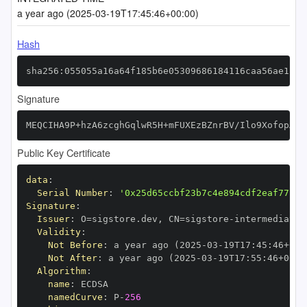
a year ago (2025-03-19T17:45:46+00:00)
Hash
sha256:055055a16a64f185b6e05309686184116caa56ae1f1c
Signature
MEQCIHA9P+hzA6zcghGqlwR5H+mFUXEzBZnrBV/Ilo9XofopAiB
Public Key Certificate
data
:
Serial Number
:
'0x25d65ccbf23b7c4e894cdf2eaf77b0c
Signature
:
Issuer
:
 O=sigstore.dev
,
 CN=sigstore
-
Validity
:
Not Before
:
 a year ago (2025
-
03
-
19T17
:
45
:
46+00
:
Not After
:
 a year ago (2025
-
03
-
19T17
:
55
:
46+00
:
Algorithm
:
name
:
namedCurve
:
 P
-
256