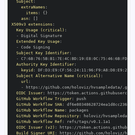
Subject
:
extraNames
:
items
:
{
}
asn
:
[
]
X509v3 extensions
:
Key Usage (critical)
:
-
Extended Key Usage
:
-
Subject Key Identifier
:
-
 C7
:
6B
:
76
:
5B
:
B1
:
7E
:
4C
:
BD
:
19
:
E8
:
0C
:
75
:
46
:
6B
:
FD
:
DB
Authority Key Identifier
:
keyid
:
 DF
:
D3
:
E9
:
CF
:
56
:
24
:
11
:
96
:
F9
:
A8
:
D8
:
E9
:
28
:
5
Subject Alternative Name (critical)
:
url
:
-
 https
:
OIDC Issuer
:
 https
:
GitHub Workflow Trigger
:
GitHub Workflow SHA
:
GitHub Workflow Name
:
GitHub Workflow Repository
:
GitHub Workflow Ref
:
OIDC Issuer (v2)
:
 https
:
Build Signer URI
:
 https
: