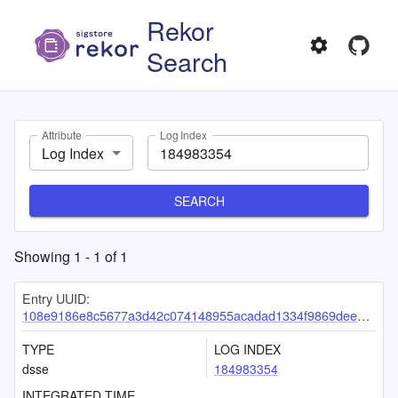
Rekor
Search
Attribute
Log Index
Log Index
SEARCH
Showing
1
-
1
of
1
Entry UUID:
108e9186e8c5677a3d42c074148955acadad1334f9869dee3e5acbb38d2d4ff1b1edf28d0c927835
TYPE
LOG INDEX
dsse
184983354
INTEGRATED TIME