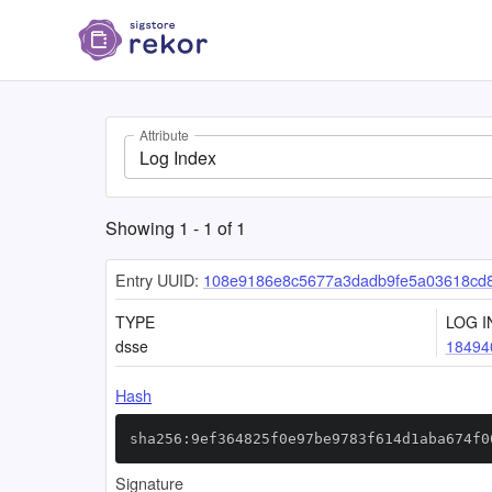
Attribute
Log Index
Showing
1
-
1
of
1
Entry UUID:
108e9186e8c5677a3dadb9fe5a03618cd8
TYPE
LOG I
dsse
18494
Hash
sha256:9ef364825f0e97be9783f614d1aba674f0
Signature