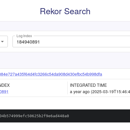
Rekor Search
Log Index
84e727a435f64d4fc3266c54da908d430efbc54b998dfa
NDEX
INTEGRATED TIME
0891
a year ago (2025-03-19T15:46:
04b574999efc50625b2f9e6ad448a0