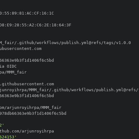
0
:
55
:
89
:
81
:
AC
:
CF
:
16
:
D8
:
E9
:
28
:
55
:
A2
:
C6
:
2E
:
18
:
64
:
2'
624153'