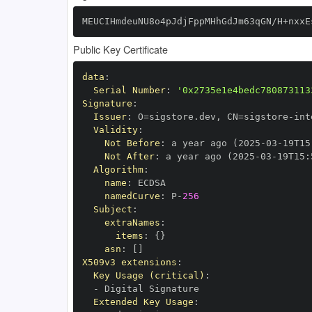
MEUCIHmdeuNU8o4pJdjFppMHhGdJm63qGN/H+nxxE
Public Key Certificate
data
:
Serial Number
:
'0x2735e1e4bedc780873113
Signature
:
Issuer
:
 O=sigstore.dev
,
 CN=sigstore
-
Validity
:
Not Before
:
 a year ago (2025
-
03
-
19T15
Not After
:
 a year ago (2025
-
03
-
19T15
:
Algorithm
:
name
:
namedCurve
:
 P
-
256
Subject
:
extraNames
:
items
:
{
}
asn
:
[
]
X509v3 extensions
:
Key Usage (critical)
:
-
Extended Key Usage
: