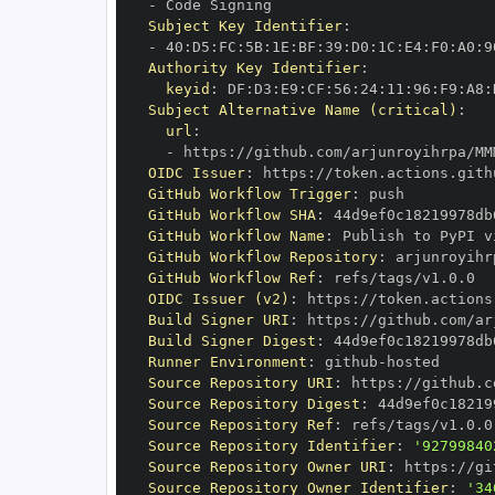
-
Subject Key Identifier
:
-
 40
:
D5
:
FC
:
5B
:
1E
:
BF
:
39
:
D0
:
1C
:
E4
:
F0
:
A0
:
9
Authority Key Identifier
:
keyid
:
 DF
:
D3
:
E9
:
CF
:
56
:
24
:
11
:
96
:
F9
:
A8
:
Subject Alternative Name (critical)
:
url
:
-
 https
:
OIDC Issuer
:
 https
:
GitHub Workflow Trigger
:
GitHub Workflow SHA
:
GitHub Workflow Name
:
GitHub Workflow Repository
:
GitHub Workflow Ref
:
OIDC Issuer (v2)
:
 https
:
Build Signer URI
:
 https
:
Build Signer Digest
:
Runner Environment
:
 github
-
Source Repository URI
:
 https
:
Source Repository Digest
:
Source Repository Ref
:
Source Repository Identifier
:
'92799840
Source Repository Owner URI
:
 https
:
Source Repository Owner Identifier
:
'34