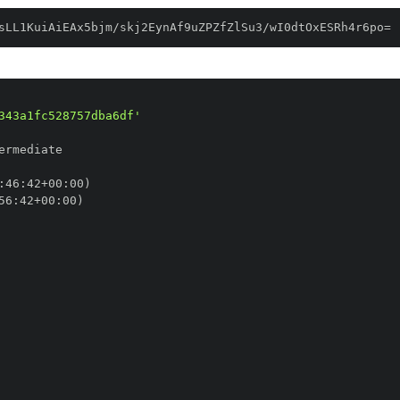
sLL1KuiAiEAx5bjm/skj2EynAf9uZPZfZlSu3/wI0dtOxESRh4r6po=
343a1fc528757dba6df'
:
46
:
42+00
:
56
:
42+00
: