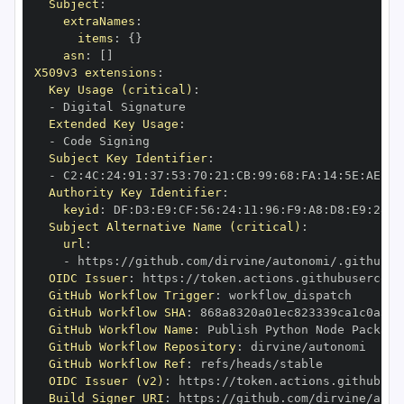
Subject
:
extraNames
:
items
:
{
}
asn
:
[
]
X509v3 extensions
:
Key Usage (critical)
:
-
Extended Key Usage
:
-
Subject Key Identifier
:
-
 C2
:
4C
:
24
:
91
:
37
:
53
:
70
:
21
:
CB
:
99
:
68
:
FA
:
14
:
5E
:
AE
:
E3
Authority Key Identifier
:
keyid
:
 DF
:
D3
:
E9
:
CF
:
56
:
24
:
11
:
96
:
F9
:
A8
:
D8
:
E9
:
28
:
5
Subject Alternative Name (critical)
:
url
:
-
 https
:
//github.com/dirvine/autonomi/.github/w
OIDC Issuer
:
 https
:
GitHub Workflow Trigger
:
GitHub Workflow SHA
:
GitHub Workflow Name
:
GitHub Workflow Repository
:
GitHub Workflow Ref
:
OIDC Issuer (v2)
:
 https
:
Build Signer URI
:
 https
:
//github.com/dirvine/auto