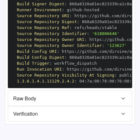
Build Signer Digest
:
Runner Environment
:
 github
-
Source Repository URI
:
 https
:
Source Repository Digest
:
Source Repository Ref
:
Source Repository Identifier
:
'618006646'
Source Repository Owner URI
:
 https
:
Source Repository Owner Identifier
:
'123627'
Build Config URI
:
 https
:
//github.com/dirvine/auto
Build Config Digest
:
Build Trigger
:
Run Invocation URI
:
 https
:
Source Repository Visibility At Signing
:
1.3.6.1.4.1.11129.2.4.2
:
 04
:
7a
:
00
:
78
:
00
:
76
:
00
:
dd
:
Raw Body
Verification