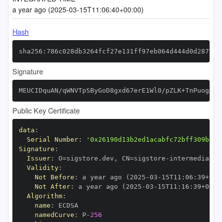
a year ago (2025-03-15T11:06:40+00:00)
Hash
sha256:786c028db3264fcf27e131ff97eb064d444d0d287849
Signature
MEUCIDquAN/qWNVTpSByGoD8gxd67erE1Wl0/pZLK+TnPuogAiE
Public Key Certificate
data
:
Serial Number
:
'0x26190d13b2ed1acabfc72bff309b804
Signature
:
Issuer
:
 O=sigstore.dev
,
 CN=sigstore
-
Validity
:
Not Before
:
 a year ago (2025
-
03
-
15T11
:
06
:
39+00
:
Not After
:
 a year ago (2025
-
03
-
15T11
:
16
:
39+00
:
Algorithm
:
name
:
namedCurve
:
 P
-
256