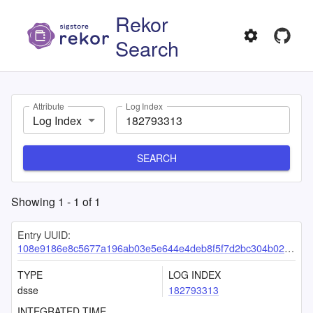
Rekor
Search
Attribute
Log Index
Log Index
SEARCH
Showing
1
-
1
of
1
Entry UUID:
108e9186e8c5677a196ab03e5e644e4deb8f5f7d2bc304b02dc11b4261cd3e90d1ea861a58ea0e27
TYPE
LOG INDEX
dsse
182793313
INTEGRATED TIME