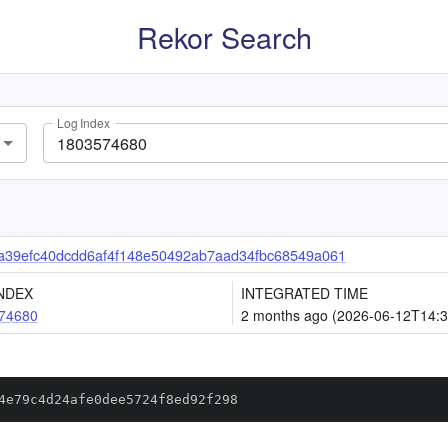
Rekor Search
Log Index
a39efc40dcdd6af4f148e50492ab7aad34fbc68549a061
NDEX
INTEGRATED TIME
74680
2 months ago (2026-06-12T14:3
4e79c4d24afe0dee5724f8ed92f298