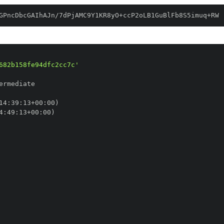
GPncDbcGAIhAJn/7dPjAMC9Y1KR8yO+ccP2oLB1GuBlFb8S5imuq+RW
682b158fe94dfc2cc7c'
14
:
39
:
13+00
:
4
:
49
:
13+00
: