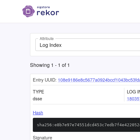
Attribute
Log Index
Showing
1
-
1
of
1
Entry UUID:
108e9186e8c5677a0924bccf1043bc53fd
TYPE
LOG I
dsse
18035
Hash
sha256:e8b7e97e74551dcd453c7edb7f4e422052
Signature