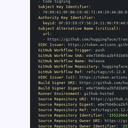
-
Subject Key Identifier
:
-
 70
:
89
:
61
:
0F
:
B6
:
C8
:
4E
:
71
:
A9
:
29
:
4A
:
B6
:
D
Authority Key Identifier
:
keyid
:
 DF
:
D3
:
E9
:
CF
:
56
:
24
:
11
:
96
:
F9
:
A8
:
Subject Alternative Name (critical)
:
url
:
-
 https
:
OIDC Issuer
:
 https
:
GitHub Workflow Trigger
:
GitHub Workflow SHA
:
GitHub Workflow Name
:
GitHub Workflow Repository
:
GitHub Workflow Ref
:
OIDC Issuer (v2)
:
 https
:
Build Signer URI
:
 https
:
Build Signer Digest
:
Runner Environment
:
 github
-
Source Repository URI
:
 https
:
Source Repository Digest
:
Source Repository Ref
:
Source Repository Identifier
:
'15522064
Source Repository Owner URI
:
 https
:
Source Repository Owner Identifier
:
'25