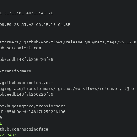
1
:
C1
:
13
:
BE
:
40
:
13
:
4C
:
D8
:
E9
:
28
:
55
:
A2
:
C6
:
2E
:
18
:
64
:
1'
720743'