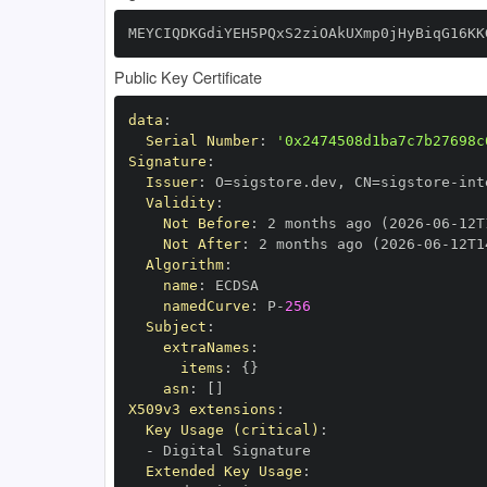
MEYCIQDKGdiYEH5PQxS2ziOAkUXmp0jHyBiqG16KK
Public Key Certificate
data
:
Serial Number
:
'0x2474508d1ba7c7b27698c
Signature
:
Issuer
:
 O=sigstore.dev
,
 CN=sigstore
-
Validity
:
Not Before
:
 2 months ago (2026
-
06
-
12T
Not After
:
 2 months ago (2026
-
06
-
12T1
Algorithm
:
name
:
namedCurve
:
 P
-
256
Subject
:
extraNames
:
items
:
{
}
asn
:
[
]
X509v3 extensions
:
Key Usage (critical)
:
-
Extended Key Usage
: