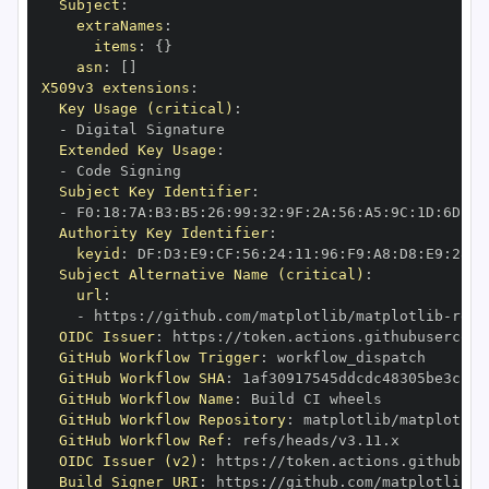
Subject
:
extraNames
:
items
:
{
}
asn
:
[
]
X509v3 extensions
:
Key Usage (critical)
:
-
Extended Key Usage
:
-
Subject Key Identifier
:
-
 F0
:
18
:
7A
:
B3
:
B5
:
26
:
99
:
32
:
9F
:
2A
:
56
:
A5
:
9C
:
1D
:
6D
:
A2
Authority Key Identifier
:
keyid
:
 DF
:
D3
:
E9
:
CF
:
56
:
24
:
11
:
96
:
F9
:
A8
:
D8
:
E9
:
28
:
5
Subject Alternative Name (critical)
:
url
:
-
 https
:
//github.com/matplotlib/matplotlib
-
OIDC Issuer
:
 https
:
GitHub Workflow Trigger
:
GitHub Workflow SHA
:
GitHub Workflow Name
:
GitHub Workflow Repository
:
 matplotlib/matplotlib
GitHub Workflow Ref
:
OIDC Issuer (v2)
:
 https
:
Build Signer URI
:
 https
:
//github.com/matplotlib/m