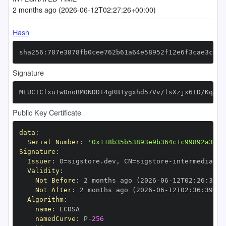
2 months ago (2026-06-12T02:27:26+00:00)
Hash
sha256:787e3878fb0cee762b61a64e58952f12e6f3cae3cdd0
Signature
MEUCICfxu1wDnoBM0NDD+4gRB1ygxhd57Vv/lsXzjx6ID/KqAiE
Public Key Certificate
data
:
Serial Number
:
'0x118b35b53893e9b364c1c99892a3dc2
Signature
:
Issuer
:
 O=sigstore.dev
,
 CN=sigstore
-
Validity
:
Not Before
:
 2 months ago (2026
-
06
-
12T02
:
26
:
39+0
Not After
:
 2 months ago (2026
-
06
-
12T02
:
36
:
39+00
Algorithm
:
name
:
namedCurve
:
 P
-
256