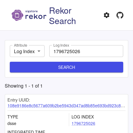
Rekor
Search
Attribute
Log Index
Log Index
SEARCH
Showing
1
-
1
of
1
Entry UUID:
108e9186e8c5677a609b2be5943d347ad8b85e693bd923c8f715d6972d738e11e8c7347a36f3fc9f
TYPE
LOG INDEX
dsse
1796725026
INTEGRATED TIME