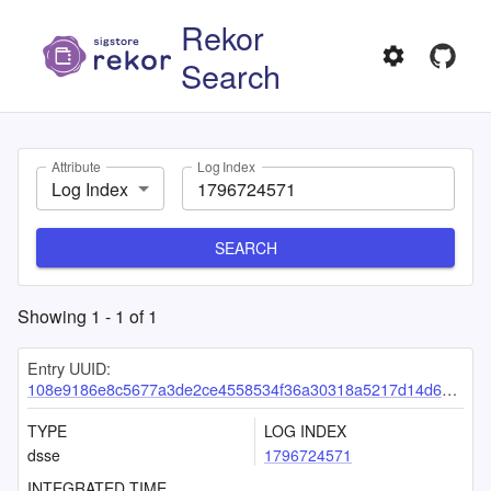
Rekor
Search
Attribute
Log Index
Log Index
SEARCH
Showing
1
-
1
of
1
Entry UUID:
108e9186e8c5677a3de2ce4558534f36a30318a5217d14d6018b6df1c6f9ec7a8b1c84bf37cabb76
TYPE
LOG INDEX
dsse
1796724571
INTEGRATED TIME