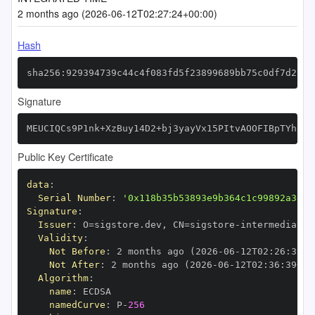
2 months ago (2026-06-12T02:27:24+00:00)
Hash
sha256:929394739c44c4f083fd5f23899689bb75c0df7d27d2
Signature
MEUCIQCs9P1nk+XzBuy14D2+bj3yayVx15PItvAOOFIBpTYh7QI
Public Key Certificate
data
:
Serial Number
:
'0x118b35b53893e9b364c1c99892a3dc2
Signature
:
Issuer
:
 O=sigstore.dev
,
 CN=sigstore
-
Validity
:
Not Before
:
 2 months ago (2026
-
06
-
12T02
:
26
:
39+0
Not After
:
 2 months ago (2026
-
06
-
12T02
:
36
:
39+00
Algorithm
:
name
:
namedCurve
:
 P
-
256