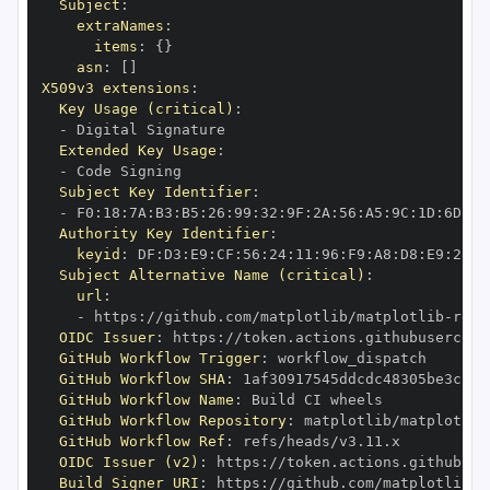
Subject
:
extraNames
:
items
:
{
}
asn
:
[
]
X509v3 extensions
:
Key Usage (critical)
:
-
Extended Key Usage
:
-
Subject Key Identifier
:
-
 F0
:
18
:
7A
:
B3
:
B5
:
26
:
99
:
32
:
9F
:
2A
:
56
:
A5
:
9C
:
1D
:
6D
:
A2
Authority Key Identifier
:
keyid
:
 DF
:
D3
:
E9
:
CF
:
56
:
24
:
11
:
96
:
F9
:
A8
:
D8
:
E9
:
28
:
5
Subject Alternative Name (critical)
:
url
:
-
 https
:
//github.com/matplotlib/matplotlib
-
OIDC Issuer
:
 https
:
GitHub Workflow Trigger
:
GitHub Workflow SHA
:
GitHub Workflow Name
:
GitHub Workflow Repository
:
 matplotlib/matplotlib
GitHub Workflow Ref
:
OIDC Issuer (v2)
:
 https
:
Build Signer URI
:
 https
:
//github.com/matplotlib/m