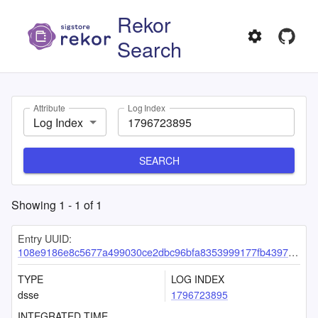
Rekor
Search
Attribute
Log Index
Log Index
SEARCH
Showing
1
-
1
of
1
Entry UUID:
108e9186e8c5677a499030ce2dbc96bfa8353999177fb4397841b541eec935574a2ea68d29b178bd
TYPE
LOG INDEX
dsse
1796723895
INTEGRATED TIME