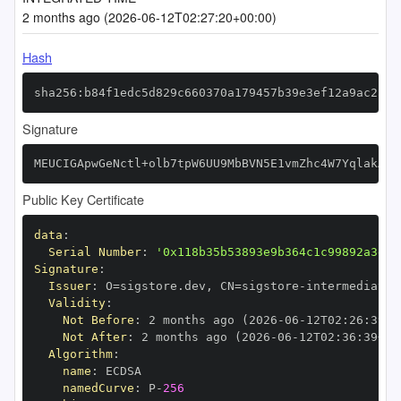
2 months ago (2026-06-12T02:27:20+00:00)
Hash
sha256:b84f1edc5d829c660370a179457b39e3ef12a9ac2aec
Signature
MEUCIGApwGeNctl+olb7tpW6UU9MbBVN5E1vmZhc4W7YqlakAiE
Public Key Certificate
data
:
Serial Number
:
'0x118b35b53893e9b364c1c99892a3dc2
Signature
:
Issuer
:
 O=sigstore.dev
,
 CN=sigstore
-
Validity
:
Not Before
:
 2 months ago (2026
-
06
-
12T02
:
26
:
39+0
Not After
:
 2 months ago (2026
-
06
-
12T02
:
36
:
39+00
Algorithm
:
name
:
namedCurve
:
 P
-
256