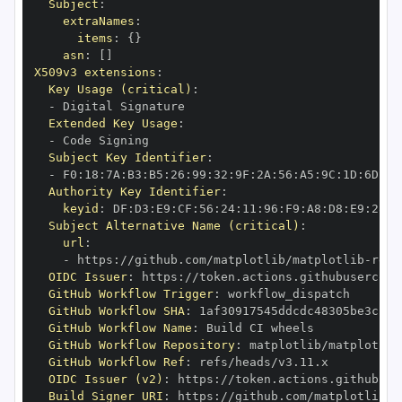
Subject
:
extraNames
:
items
:
{
}
asn
:
[
]
X509v3 extensions
:
Key Usage (critical)
:
-
Extended Key Usage
:
-
Subject Key Identifier
:
-
 F0
:
18
:
7A
:
B3
:
B5
:
26
:
99
:
32
:
9F
:
2A
:
56
:
A5
:
9C
:
1D
:
6D
:
A2
Authority Key Identifier
:
keyid
:
 DF
:
D3
:
E9
:
CF
:
56
:
24
:
11
:
96
:
F9
:
A8
:
D8
:
E9
:
28
:
5
Subject Alternative Name (critical)
:
url
:
-
 https
:
//github.com/matplotlib/matplotlib
-
OIDC Issuer
:
 https
:
GitHub Workflow Trigger
:
GitHub Workflow SHA
:
GitHub Workflow Name
:
GitHub Workflow Repository
:
 matplotlib/matplotlib
GitHub Workflow Ref
:
OIDC Issuer (v2)
:
 https
:
Build Signer URI
:
 https
:
//github.com/matplotlib/m