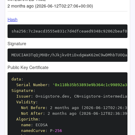
2 months ago (2026-06-12T02:27:06+00:00)
Hash
sha256:7c2eacd3555e831c7d4dfceaed9348c92062beaf0814
Signature
MEUCIAH3TqQjMXBr/hJkjkvOtiDxdgWaK62mC9wDMhbTUOQaAiE
Public Key Certificate
data
:
Serial Number
:
'0x118b35b53893e9b364c1c99892a3dc2
Signature
:
Issuer
:
 O=sigstore.dev
,
 CN=sigstore
-
Validity
:
Not Before
:
 2 months ago (2026
-
06
-
12T02
:
26
:
39+0
Not After
:
 2 months ago (2026
-
06
-
12T02
:
36
:
39+00
Algorithm
:
name
:
namedCurve
:
 P
-
256