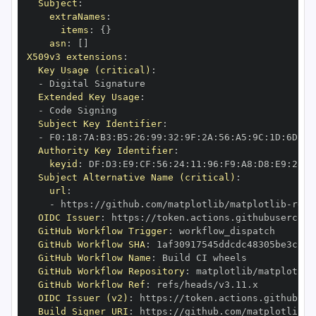
Subject
:
extraNames
:
items
:
{
}
asn
:
[
]
X509v3 extensions
:
Key Usage (critical)
:
-
Extended Key Usage
:
-
Subject Key Identifier
:
-
 F0
:
18
:
7A
:
B3
:
B5
:
26
:
99
:
32
:
9F
:
2A
:
56
:
A5
:
9C
:
1D
:
6D
:
A2
Authority Key Identifier
:
keyid
:
 DF
:
D3
:
E9
:
CF
:
56
:
24
:
11
:
96
:
F9
:
A8
:
D8
:
E9
:
28
:
5
Subject Alternative Name (critical)
:
url
:
-
 https
:
//github.com/matplotlib/matplotlib
-
OIDC Issuer
:
 https
:
GitHub Workflow Trigger
:
GitHub Workflow SHA
:
GitHub Workflow Name
:
GitHub Workflow Repository
:
 matplotlib/matplotlib
GitHub Workflow Ref
:
OIDC Issuer (v2)
:
 https
:
Build Signer URI
:
 https
:
//github.com/matplotlib/m