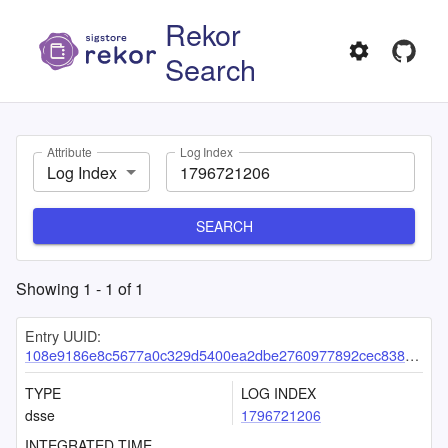
Rekor
Search
Attribute
Log Index
Log Index
SEARCH
Showing
1
-
1
of
1
Entry UUID:
108e9186e8c5677a0c329d5400ea2dbe2760977892cec838c242a6301f0a5ce6b5d872cc75dfb51d
TYPE
LOG INDEX
dsse
1796721206
INTEGRATED TIME