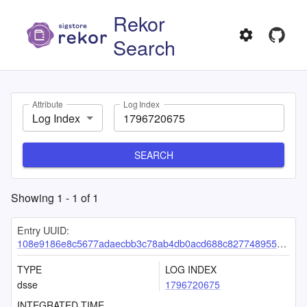
Rekor
Search
Attribute
Log Index
Log Index
SEARCH
Showing
1
-
1
of
1
Entry UUID:
108e9186e8c5677adaecbb3c78ab4db0acd688c8277489556e87c18bd7faa15043c62920cb01af8f
TYPE
LOG INDEX
dsse
1796720675
INTEGRATED TIME