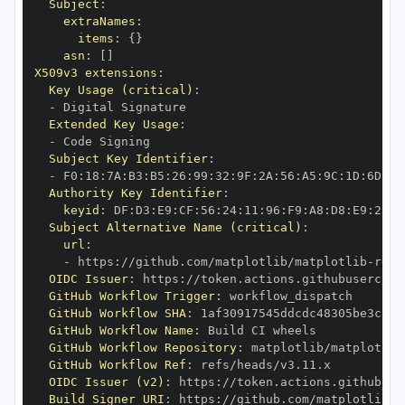
Subject
:
extraNames
:
items
:
{
}
asn
:
[
]
X509v3 extensions
:
Key Usage (critical)
:
-
Extended Key Usage
:
-
Subject Key Identifier
:
-
 F0
:
18
:
7A
:
B3
:
B5
:
26
:
99
:
32
:
9F
:
2A
:
56
:
A5
:
9C
:
1D
:
6D
:
A2
Authority Key Identifier
:
keyid
:
 DF
:
D3
:
E9
:
CF
:
56
:
24
:
11
:
96
:
F9
:
A8
:
D8
:
E9
:
28
:
5
Subject Alternative Name (critical)
:
url
:
-
 https
:
//github.com/matplotlib/matplotlib
-
OIDC Issuer
:
 https
:
GitHub Workflow Trigger
:
GitHub Workflow SHA
:
GitHub Workflow Name
:
GitHub Workflow Repository
:
 matplotlib/matplotlib
GitHub Workflow Ref
:
OIDC Issuer (v2)
:
 https
:
Build Signer URI
:
 https
:
//github.com/matplotlib/m