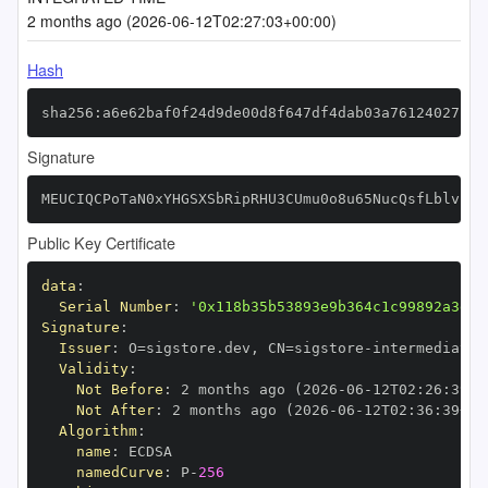
2 months ago (2026-06-12T02:27:03+00:00)
Hash
sha256:a6e62baf0f24d9de00d8f647df4dab03a76124027b30
Signature
MEUCIQCPoTaN0xYHGSXSbRipRHU3CUmu0o8u65NucQsfLblv1QI
Public Key Certificate
data
:
Serial Number
:
'0x118b35b53893e9b364c1c99892a3dc2
Signature
:
Issuer
:
 O=sigstore.dev
,
 CN=sigstore
-
Validity
:
Not Before
:
 2 months ago (2026
-
06
-
12T02
:
26
:
39+0
Not After
:
 2 months ago (2026
-
06
-
12T02
:
36
:
39+00
Algorithm
:
name
:
namedCurve
:
 P
-
256