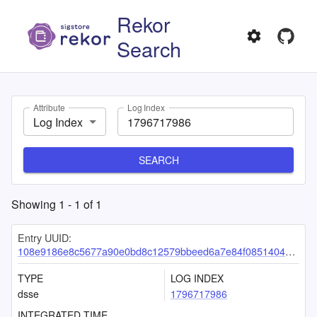
Rekor
Search
Attribute
Log Index
Log Index
SEARCH
Showing
1
-
1
of
1
Entry UUID:
108e9186e8c5677a90e0bd8c12579bbeed6a7e84f085140483528e5ce6b59ba96c9d0fd5e0cb27b9
TYPE
LOG INDEX
dsse
1796717986
INTEGRATED TIME