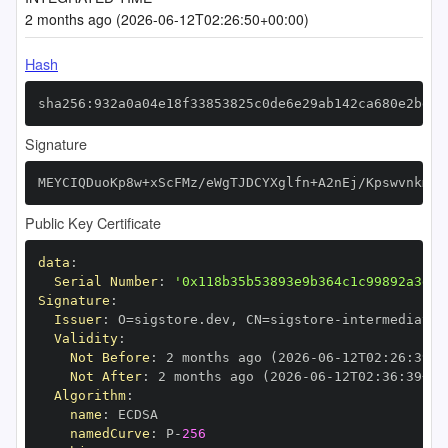
2 months ago (2026-06-12T02:26:50+00:00)
Hash
sha256:932a0a04e18f33853825c0de6e29ab142ca680e2bdd1
Signature
MEYCIQDuoKp8w+xScFMz/eWgTJDCYXglfn+A2nEj/KpswvnkmAI
Public Key Certificate
data
:
Serial Number
:
'0x118b35b53893e9b364c1c99892a3dc2
Signature
:
Issuer
:
 O=sigstore.dev
,
 CN=sigstore
-
Validity
:
Not Before
:
 2 months ago (2026
-
06
-
12T02
:
26
:
39+0
Not After
:
 2 months ago (2026
-
06
-
12T02
:
36
:
39+00
Algorithm
:
name
:
namedCurve
:
 P
-
256