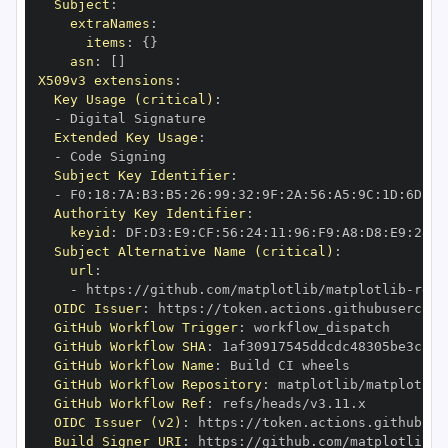
Subject
:
extraNames
:
items
:
{
}
asn
:
[
]
X509v3 extensions
:
Key Usage (critical)
:
-
Extended Key Usage
:
-
Subject Key Identifier
:
-
 F0
:
18
:
7A
:
B3
:
B5
:
26
:
99
:
32
:
9F
:
2A
:
56
:
A5
:
9C
:
1D
:
6D
:
A2
Authority Key Identifier
:
keyid
:
 DF
:
D3
:
E9
:
CF
:
56
:
24
:
11
:
96
:
F9
:
A8
:
D8
:
E9
:
28
:
5
Subject Alternative Name (critical)
:
url
:
-
 https
:
//github.com/matplotlib/matplotlib
-
OIDC Issuer
:
 https
:
GitHub Workflow Trigger
:
GitHub Workflow SHA
:
GitHub Workflow Name
:
GitHub Workflow Repository
:
 matplotlib/matplotlib
GitHub Workflow Ref
:
OIDC Issuer (v2)
:
 https
:
Build Signer URI
:
 https
:
//github.com/matplotlib/m