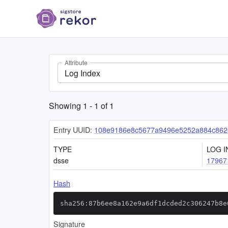
Attribute
Log Index
Showing
1
-
1
of
1
Entry UUID:
108e9186e8c5677a9496e5252a884c862
TYPE
LOG I
dsse
17967
Hash
sha256:87b6ee8a162e9a6df1dcded2c306247b8e
Signature