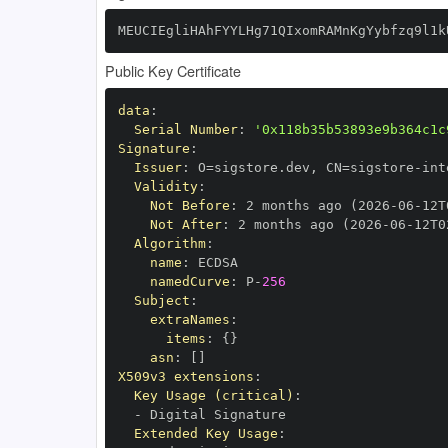
MEUCIEgliHAhFYYLHg71QIxomRAMnKgYybfzq9l1k
Public Key Certificate
data
:
Serial Number
:
'0x118b35b53893e9b364c1c
Signature
:
Issuer
:
 O=sigstore.dev
,
 CN=sigstore
-
Validity
:
Not Before
:
 2 months ago (2026
-
06
-
12T
Not After
:
 2 months ago (2026
-
06
-
12T0
Algorithm
:
name
:
namedCurve
:
 P
-
256
Subject
:
extraNames
:
items
:
{
}
asn
:
[
]
X509v3 extensions
:
Key Usage (critical)
:
-
Extended Key Usage
: