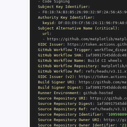
-
Subject Key Identifier
:
-
 F0
:
18
:
7A
:
B3
:
B5
:
26
:
99
:
32
:
9F
:
2A
:
56
:
A5
:
9
Authority Key Identifier
:
keyid
:
 DF
:
D3
:
E9
:
CF
:
56
:
24
:
11
:
96
:
F9
:
A8
:
Subject Alternative Name (critical)
:
url
:
-
 https
:
//github.com/matplotlib/matpl
OIDC Issuer
:
 https
:
GitHub Workflow Trigger
:
GitHub Workflow SHA
:
GitHub Workflow Name
:
GitHub Workflow Repository
:
 matplotlib/
GitHub Workflow Ref
:
OIDC Issuer (v2)
:
 https
:
Build Signer URI
:
 https
:
//github.com/ma
Build Signer Digest
:
Runner Environment
:
 github
-
Source Repository URI
:
 https
:
//github.c
Source Repository Digest
:
Source Repository Ref
:
Source Repository Identifier
:
'10959809
Source Repository Owner URI
:
 https
:
Source Repository Owner Identifier
:
'21