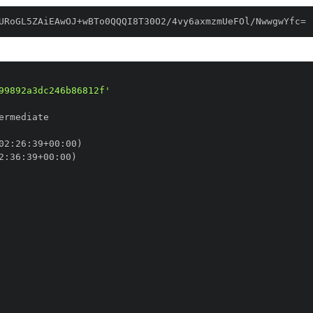
URoGL5ZAiEAwOJ+wBTo0QQQI8T30O2/4vy6axmzmUeFOl/NwwgwYfc=
99892a3dc246b86812f'
02
:
26
:
39+00
:
2
:
36
:
39+00
: