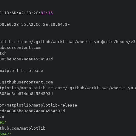
C
:
1D
:
6D
:
A2
:
3B
:
2C
:
83:15
D8
:
E9
:
28
:
55
:
A2
:
C6
:
2E
:
18
:
64
:
otlib
-
matplotlib
-
tplotlib/matplotlib
-
om/matplotlib/matplotlib
-
01'
5947'