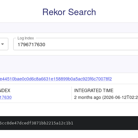
Rekor Search
Log Index
e44510bae0c0d6c8a6631e158899b0a5ac923f6c70078f2
NDEX
INTEGRATED TIME
17630
2 months ago (2026-06-12T02:2
6cc0de47dcedf3871bb2215a12c1b1