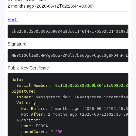
2 months ago (2026-06-12T02:26:44+00:00)
Hash
sha256:d5905399a69034a3dc91146f47176592c2143198dcc7
Signature
MEYCIQCl1m0cHWYgeNQu/ZMGl27bSeUgovUqcz3gBFO4hFrLJgI
Public Key Certificate
data
:
Serial Number
:
'0x118b35b53893e9b364c1c99892a3dc2
Signature
:
Issuer
:
 O=sigstore.dev
,
 CN=sigstore
-
Validity
:
Not Before
:
 2 months ago (2026
-
06
-
12T02
:
26
:
39+0
Not After
:
 2 months ago (2026
-
06
-
12T02
:
36
:
39+00
Algorithm
:
name
:
namedCurve
:
 P
-
256