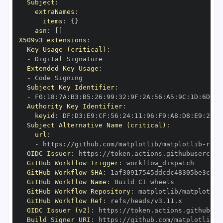
Subject
:
extraNames
:
items
:
{
}
asn
:
[
]
X509v3 extensions
:
Key Usage (critical)
:
-
Extended Key Usage
:
-
Subject Key Identifier
:
-
 F0
:
18
:
7A
:
B3
:
B5
:
26
:
99
:
32
:
9F
:
2A
:
56
:
A5
:
9C
:
1D
:
6D
:
A2
Authority Key Identifier
:
keyid
:
 DF
:
D3
:
E9
:
CF
:
56
:
24
:
11
:
96
:
F9
:
A8
:
D8
:
E9
:
28
:
5
Subject Alternative Name (critical)
:
url
:
-
 https
:
//github.com/matplotlib/matplotlib
-
OIDC Issuer
:
 https
:
GitHub Workflow Trigger
:
GitHub Workflow SHA
:
GitHub Workflow Name
:
GitHub Workflow Repository
:
 matplotlib/matplotlib
GitHub Workflow Ref
:
OIDC Issuer (v2)
:
 https
:
Build Signer URI
:
 https
:
//github.com/matplotlib/m