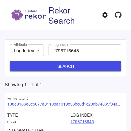
Rekor
Search
Attribute
Log Index
Log Index
SEARCH
Showing
1
-
1
of
1
Entry UUID:
108e9186e8c5677a01108a1019e36bc8d1c20db74869f34a0bf43925e072cbdf609fd1438c94dc65
TYPE
LOG INDEX
dsse
1796716645
INTEGRATED TIME