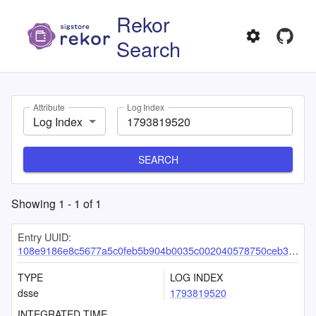
Rekor
Search
Attribute
Log Index
Log Index
SEARCH
Showing
1
-
1
of
1
Entry UUID:
108e9186e8c5677a5c0feb5b904b0035c002040578750ceb3d6dbe17b0f4556dccca864412c9ac11
TYPE
LOG INDEX
dsse
1793819520
INTEGRATED TIME