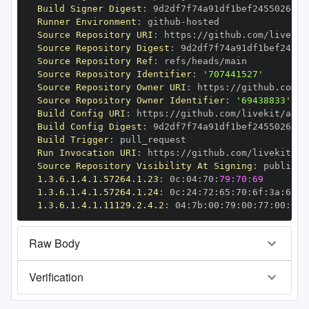
Build Signer Digest
:
Runner Environment
:
 github
-
Source Repository URI
:
 https
:
Source Repository Digest
:
Source Repository Ref
:
Source Repository Identifier
:
'707441527'
Source Repository Owner URI
:
 https
:
Source Repository Owner Identifier
:
'69438833'
Build Config URI
:
 https
:
Build Config Digest
:
Build Trigger
:
Run Invocation URI
:
 https
:
Source Repository Visibility At Signing
:
1.3.6.1.4.1.57264.1.23
:
 0c
:
04
:
70
:
79:70:69
1.3.6.1.4.1.57264.1.24
:
 0c
:
24
:
72
:
65
:
70
:
6f
:
3a
:
6c
:
6
1.3.6.1.4.1.11129.2.4.2
:
 04
:
7b
:
00
:
79
:
00
:
77
:
00
:
dd
:
Raw Body
Verification