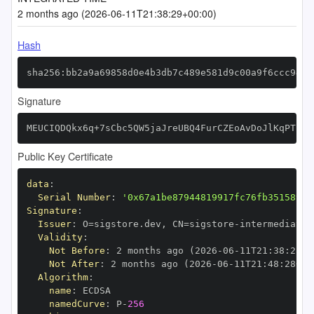
2 months ago (2026-06-11T21:38:29+00:00)
Hash
sha256:bb2a9a69858d0e4b3db7c489e581d9c00a9f6ccc9455
Signature
MEUCIQDQkx6q+7sCbc5QW5jaJreUBQ4FurCZEoAvDoJlKqPT2wI
Public Key Certificate
data
:
Serial Number
:
'0x67a1be87944819917fc76fb351589e3
Signature
:
Issuer
:
 O=sigstore.dev
,
 CN=sigstore
-
Validity
:
Not Before
:
 2 months ago (2026
-
06
-
11T21
:
38
:
28+0
Not After
:
 2 months ago (2026
-
06
-
11T21
:
48
:
28+00
Algorithm
:
name
:
namedCurve
:
 P
-
256