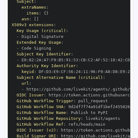
Subject
:
extraNames
:
items
:
{
}
asn
:
[
]
X509v3 extensions
:
Key Usage (critical)
:
-
Extended Key Usage
:
-
Subject Key Identifier
:
-
 E0
:
82
:
2A
:
A7
:
F9
:
B5
:
91
:
53
:
CB
:
C2
:
AF
:
52
:
10
:
42
:
CD
:
4A
Authority Key Identifier
:
keyid
:
 DF
:
D3
:
E9
:
CF
:
56
:
24
:
11
:
96
:
F9
:
A8
:
D8
:
E9
:
28
:
5
Subject Alternative Name (critical)
:
url
:
-
 https
:
OIDC Issuer
:
 https
:
GitHub Workflow Trigger
:
GitHub Workflow SHA
:
GitHub Workflow Name
:
GitHub Workflow Repository
:
GitHub Workflow Ref
:
OIDC Issuer (v2)
:
 https
:
Build Signer URI
:
 https
: