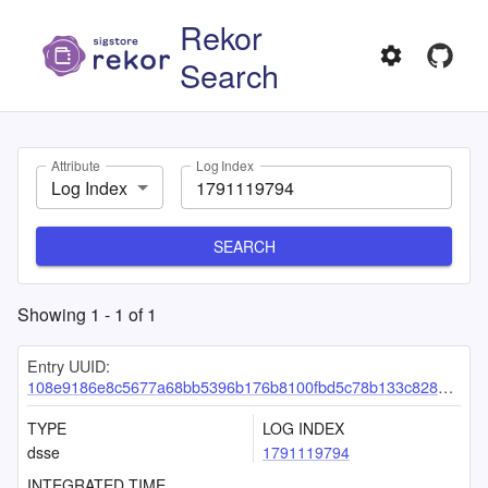
Rekor
Search
Attribute
Log Index
Log Index
SEARCH
Showing
1
-
1
of
1
Entry UUID:
108e9186e8c5677a68bb5396b176b8100fbd5c78b133c828524f8c374699db7a781ba2868d68d03b
TYPE
LOG INDEX
dsse
1791119794
INTEGRATED TIME