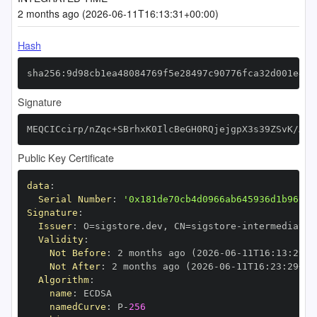
2 months ago (2026-06-11T16:13:31+00:00)
Hash
sha256:9d98cb1ea48084769f5e28497c90776fca32d001e430
Signature
MEQCICcirp/nZqc+SBrhxK0IlcBeGH0RQjejgpX3s39ZSvK/AiB
Public Key Certificate
data
:
Serial Number
:
'0x181de70cb4d0966ab645936d1b960ab
Signature
:
Issuer
:
 O=sigstore.dev
,
 CN=sigstore
-
Validity
:
Not Before
:
 2 months ago (2026
-
06
-
11T16
:
13
:
29+0
Not After
:
 2 months ago (2026
-
06
-
11T16
:
23
:
29+00
Algorithm
:
name
:
namedCurve
:
 P
-
256