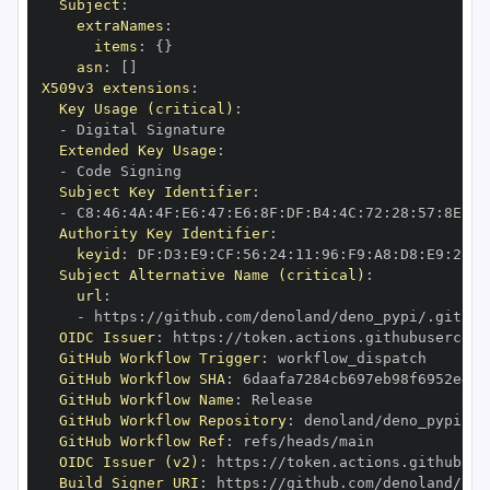
Subject
:
extraNames
:
items
:
{
}
asn
:
[
]
X509v3 extensions
:
Key Usage (critical)
:
-
Extended Key Usage
:
-
Subject Key Identifier
:
-
 C8
:
46
:
4A
:
4F
:
E6
:
47
:
E6
:
8F
:
DF
:
B4
:
4C
:
72
:
28
:
57
:
8E
:
8B
Authority Key Identifier
:
keyid
:
 DF
:
D3
:
E9
:
CF
:
56
:
24
:
11
:
96
:
F9
:
A8
:
D8
:
E9
:
28
:
5
Subject Alternative Name (critical)
:
url
:
-
 https
:
OIDC Issuer
:
 https
:
GitHub Workflow Trigger
:
GitHub Workflow SHA
:
GitHub Workflow Name
:
GitHub Workflow Repository
:
GitHub Workflow Ref
:
OIDC Issuer (v2)
:
 https
:
Build Signer URI
:
 https
: