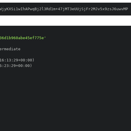
WjyKXSi1wIhAPwqBj2l3Rd1m+47jMT3eUUjSjFr2MJv5x9zsJ6uwvMP
36d1b960abe45ef775e'
16
:
13
:
29+00
:
6
:
23
:
29+00
: