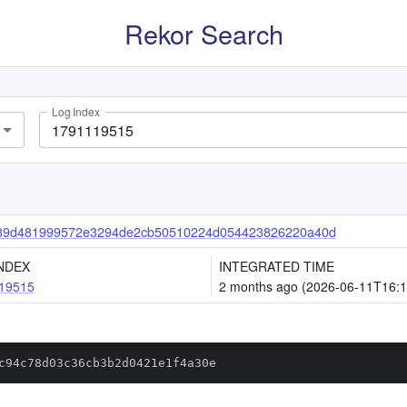
Rekor Search
Log Index
39d481999572e3294de2cb50510224d054423826220a40d
NDEX
INTEGRATED TIME
19515
2 months ago (2026-06-11T16:1
c94c78d03c36cb3b2d0421e1f4a30e