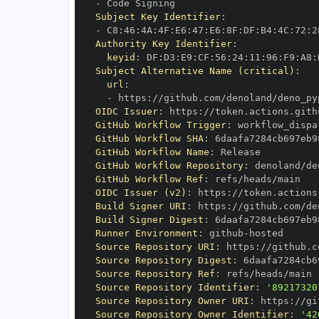
-
Subject Key Identifier
:
-
 C8
:
46
:
4A
:
4F
:
E6
:
47
:
E6
:
8F
:
DF
:
B4
:
4C
:
72
:
2
Authority Key Identifier
:
keyid
:
 DF
:
D3
:
E9
:
CF
:
56
:
24
:
11
:
96
:
F9
:
A8
:
Subject Alternative Name (critical)
:
url
:
-
 https
:
OIDC Issuer
:
 https
:
GitHub Workflow Trigger
:
GitHub Workflow SHA
:
GitHub Workflow Name
:
GitHub Workflow Repository
:
GitHub Workflow Ref
:
OIDC Issuer (v2)
:
 https
:
Build Signer URI
:
 https
:
Build Signer Digest
:
Runner Environment
:
 github
-
Source Repository URI
:
 https
:
Source Repository Digest
:
Source Repository Ref
:
Source Repository Identifier
:
'89217320
Source Repository Owner URI
:
 https
:
Source Repository Owner Identifier
:
'42