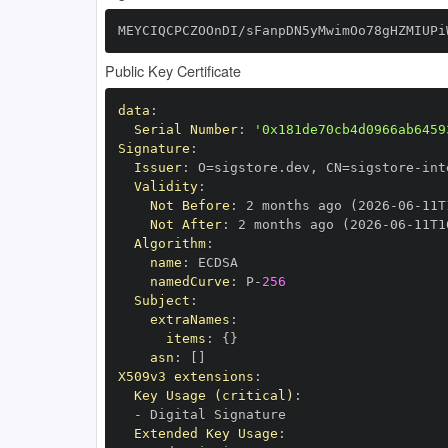
MEYCIQCPCZOOnDI/sFanpDN5yMwimOo78gHZMIUPi
Public Key Certificate
data
:
Serial Number
:
'0x181de70cb4d0966ab6459
Signature
:
Issuer
:
 O=sigstore.dev
,
 CN=sigstore
-
Validity
:
Not Before
:
 2 months ago (2026
-
06
-
11T
Not After
:
 2 months ago (2026
-
06
-
11T1
Algorithm
:
name
:
namedCurve
:
 P
-
256
Subject
:
extraNames
:
items
:
{
}
asn
:
[
]
X509v3 extensions
:
Key Usage (critical)
:
-
Extended Key Usage
: