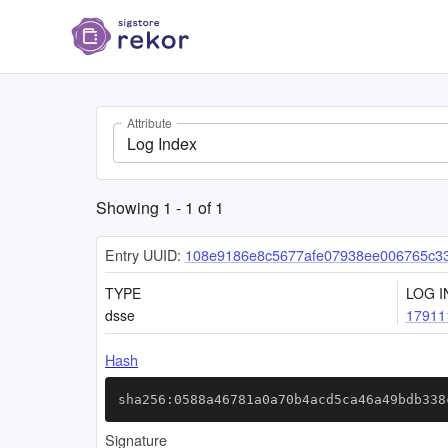
Attribute
Log Index
Showing
1
-
1
of
1
Entry UUID:
108e9186e8c5677afe07938ee006765c3
TYPE
LOG I
dsse
17911
Hash
sha256:0588a46781a0a70b4acd5ca46a49bdb338
Signature