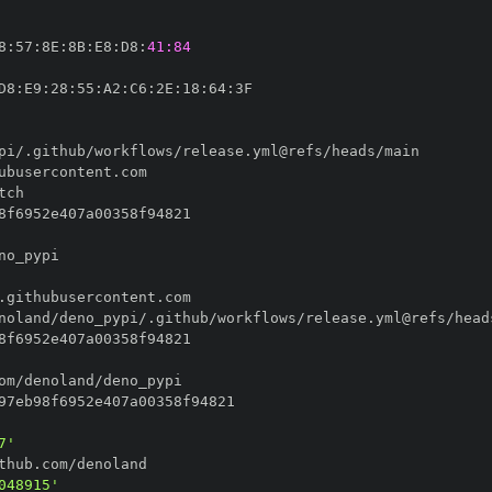
8
:
57
:
8E
:
8B
:
E8
:
D8
:
41:84
D8
:
E9
:
28
:
55
:
A2
:
C6
:
2E
:
18
:
64
:
7'
048915'