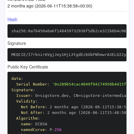
2 months ago (2026-06-11T15:38:58+00:00)
Hash
sha256:0a7b450a0a6f148459732938f5db2ce321b6b4c06a9e
Signature
MEQCIE/I7rknir6VgjJey1HjLXtgdEz6UbFNhmwrA3ELU22yAiA
Public Key Certificate
data
:
Serial Number
:
'0x289b54cac4049f94174950b4415fe94
Signature
:
Issuer
:
 O=sigstore.dev
,
 CN=sigstore
-
Validity
:
Not Before
:
 2 months ago (2026
-
06
-
11T15
:
38
:
58+0
Not After
:
 2 months ago (2026
-
06
-
11T15
:
48
:
58+00
Algorithm
:
name
:
namedCurve
:
 P
-
256