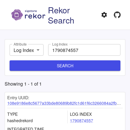
Rekor
Search
Attribute
Log Index
Log Index
SEARCH
Showing
1
-
1
of
1
Entry UUID:
108e9186e8c5677a33bde80689b82fc1d61f6c3266084a2fb636088288d6bacfed7040decf27b844
TYPE
LOG INDEX
hashedrekord
1790874557
INTEGRATED TIME