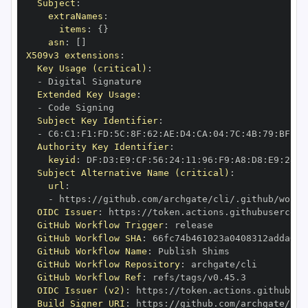
Subject
:
extraNames
:
items
:
{
}
asn
:
[
]
X509v3 extensions
:
Key Usage (critical)
:
-
Extended Key Usage
:
-
Subject Key Identifier
:
-
 C6
:
C1
:
F1
:
FD
:
5C
:
8F
:
62
:
AE
:
D4
:
CA
:
04
:
7C
:
4B
:
79
:
BF
:
14
Authority Key Identifier
:
keyid
:
 DF
:
D3
:
E9
:
CF
:
56
:
24
:
11
:
96
:
F9
:
A8
:
D8
:
E9
:
28
:
5
Subject Alternative Name (critical)
:
url
:
-
 https
:
//github.com/archgate/cli/.github/workf
OIDC Issuer
:
 https
:
GitHub Workflow Trigger
:
GitHub Workflow SHA
:
GitHub Workflow Name
:
GitHub Workflow Repository
:
GitHub Workflow Ref
:
OIDC Issuer (v2)
:
 https
:
Build Signer URI
:
 https
:
//github.com/archgate/cli