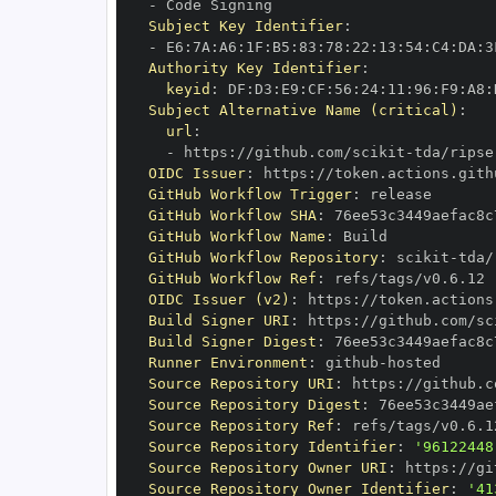
-
Subject Key Identifier
:
-
 E6
:
7A
:
A6
:
1F
:
B5
:
83
:
78
:
22
:
13
:
54
:
C4
:
DA
:
3
Authority Key Identifier
:
keyid
:
 DF
:
D3
:
E9
:
CF
:
56
:
24
:
11
:
96
:
F9
:
A8
:
Subject Alternative Name (critical)
:
url
:
-
 https
:
//github.com/scikit
-
OIDC Issuer
:
 https
:
GitHub Workflow Trigger
:
GitHub Workflow SHA
:
GitHub Workflow Name
:
GitHub Workflow Repository
:
 scikit
-
GitHub Workflow Ref
:
OIDC Issuer (v2)
:
 https
:
Build Signer URI
:
 https
:
//github.com/sc
Build Signer Digest
:
Runner Environment
:
 github
-
Source Repository URI
:
 https
:
//github.c
Source Repository Digest
:
Source Repository Ref
:
Source Repository Identifier
:
'96122448
Source Repository Owner URI
:
 https
:
//gi
Source Repository Owner Identifier
:
'41