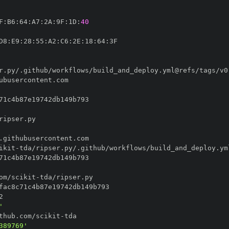
F
:
B6
:
64
:
A7
:
2A
:
9F
:
1D
:
40
D8
:
E9
:
28
:
55
:
A2
:
C6
:
2E
:
18
:
64
:
ikit
-
om/scikit
-
'
thub.com/scikit
-
389769'