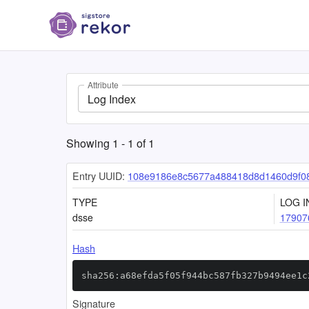
Attribute
Log Index
Showing
1
-
1
of
1
Entry UUID:
108e9186e8c5677a488418d8d1460d9f0
TYPE
LOG I
dsse
17907
Hash
sha256:a68efda5f05f944bc587fb327b9494ee1c
Signature