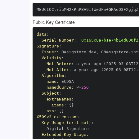
MEUCIQCtriuMH2xRnPBA91TWwUFn+GRAeO3FXgjqZ
Public Key Certificate
data
:
Serial Number
:
'0x165c8a7b1e74b14d600f2
Signature
:
Issuer
:
 O=sigstore.dev
,
 CN=sigstore
-
Validity
:
Not Before
:
 a year ago (2025
-
03
-
08T12
Not After
:
 a year ago (2025
-
03
-
08T12
:
Algorithm
:
name
:
namedCurve
:
 P
-
256
Subject
:
extraNames
:
items
:
{
}
asn
:
[
]
X509v3 extensions
:
Key Usage (critical)
:
-
Extended Key Usage
: