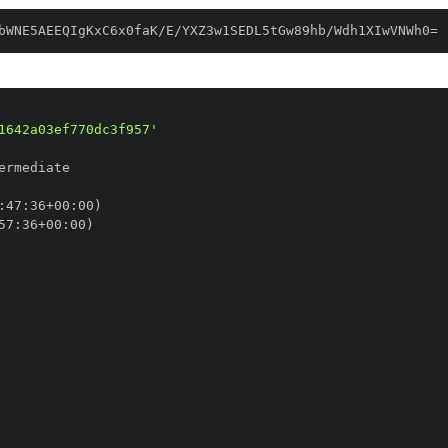
bWNE5AEEQIgKxC6x0faK/E/YXZ3w1SEDL5tGw89hb/Wdh1XIwVNWh0=
1642a03ef770dc3f957'
:
47
:
36+00
:
57
:
36+00
: