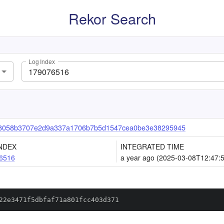
Rekor Search
Log Index
8058b3707e2d9a337a1706b7b5d1547cea0be3e38295945
NDEX
INTEGRATED TIME
6516
a year ago (2025-03-08T12:47:
22e3471f5dbfaf71a801fcc403d371