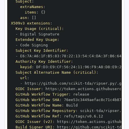
Subject
:
extraNames
:
items
:
{
}
asn
:
[
]
X509v3 extensions
:
Key Usage (critical)
:
-
Extended Key Usage
:
-
Subject Key Identifier
:
-
 E6
:
7A
:
A6
:
1F
:
B5
:
83
:
78
:
22
:
13
:
54
:
C4
:
DA
:
3F
:
B6
:
64
:
A7
Authority Key Identifier
:
keyid
:
 DF
:
D3
:
E9
:
CF
:
56
:
24
:
11
:
96
:
F9
:
A8
:
D8
:
E9
:
28
:
5
Subject Alternative Name (critical)
:
url
:
-
 https
:
//github.com/scikit
-
OIDC Issuer
:
 https
:
GitHub Workflow Trigger
:
GitHub Workflow SHA
:
GitHub Workflow Name
:
GitHub Workflow Repository
:
 scikit
-
GitHub Workflow Ref
:
OIDC Issuer (v2)
:
 https
:
Build Signer URI
:
 https
:
//github.com/scikit
-