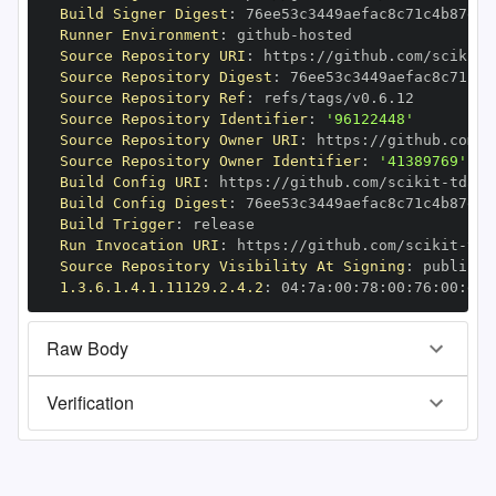
Build Signer Digest
:
Runner Environment
:
 github
-
Source Repository URI
:
 https
:
//github.com/scikit
-
Source Repository Digest
:
Source Repository Ref
:
Source Repository Identifier
:
'96122448'
Source Repository Owner URI
:
 https
:
//github.com/s
Source Repository Owner Identifier
:
'41389769'
Build Config URI
:
 https
:
//github.com/scikit
-
Build Config Digest
:
Build Trigger
:
Run Invocation URI
:
 https
:
//github.com/scikit
-
Source Repository Visibility At Signing
:
1.3.6.1.4.1.11129.2.4.2
:
 04
:
7a
:
00
:
78
:
00
:
76
:
00
:
dd
:
Raw Body
Verification