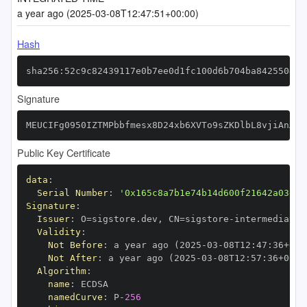
a year ago (2025-03-08T12:47:51+00:00)
Hash
sha256:52c9c82439117e0b7ee0d1fc100d6b704ba8425504d9
Signature
MEUCIFg0950IZTMPbbfmesx8D24xb6XVTo9sZKDlbL8vjiAnAiE
Public Key Certificate
data
:
Serial Number
:
'0x165c8a7b1e74b14d600f21642a03ef7
Signature
:
Issuer
:
 O=sigstore.dev
,
 CN=sigstore
-
Validity
:
Not Before
:
 a year ago (2025
-
03
-
08T12
:
47
:
36+00
:
Not After
:
 a year ago (2025
-
03
-
08T12
:
57
:
36+00
:
Algorithm
:
name
:
namedCurve
:
 P
-
256