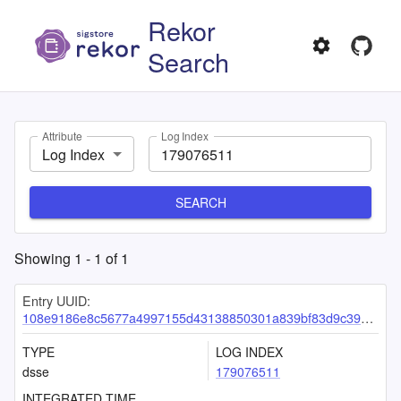
Rekor
Search
Attribute
Log Index
Log Index
SEARCH
Showing
1
-
1
of
1
Entry UUID:
108e9186e8c5677a4997155d43138850301a839bf83d9c39008bb45466497754eaa237025df849ca
TYPE
LOG INDEX
dsse
179076511
INTEGRATED TIME