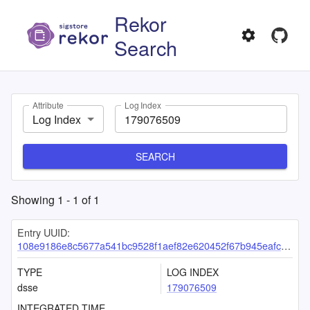
Rekor
Search
Attribute
Log Index
Log Index
SEARCH
Showing
1
-
1
of
1
Entry UUID:
108e9186e8c5677a541bc9528f1aef82e620452f67b945eafcccdeced54b13a1b4452c5014586fd4
TYPE
LOG INDEX
dsse
179076509
INTEGRATED TIME