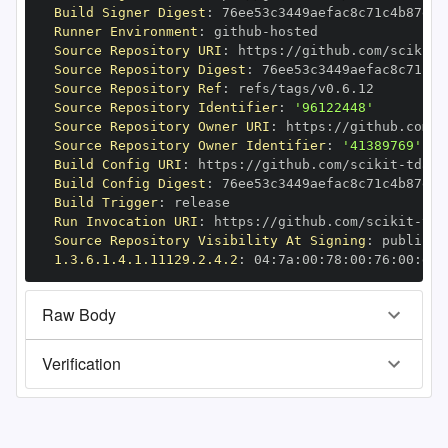
Build Signer Digest
:
Runner Environment
:
 github
-
Source Repository URI
:
 https
:
//github.com/scikit
-
Source Repository Digest
:
Source Repository Ref
:
Source Repository Identifier
:
'96122448'
Source Repository Owner URI
:
 https
:
//github.com/s
Source Repository Owner Identifier
:
'41389769'
Build Config URI
:
 https
:
//github.com/scikit
-
Build Config Digest
:
Build Trigger
:
Run Invocation URI
:
 https
:
//github.com/scikit
-
Source Repository Visibility At Signing
:
1.3.6.1.4.1.11129.2.4.2
:
 04
:
7a
:
00
:
78
:
00
:
76
:
00
:
dd
:
Raw Body
Verification