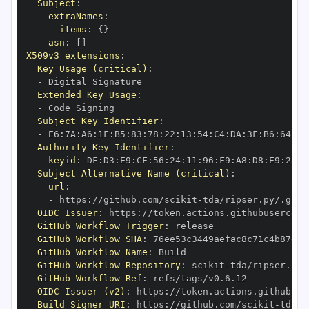
Subject
:
extraNames
:
items
:
{
}
asn
:
[
]
X509v3 extensions
:
Key Usage (critical)
:
-
Extended Key Usage
:
-
Subject Key Identifier
:
-
 E6
:
7A
:
A6
:
1F
:
B5
:
83
:
78
:
22
:
13
:
54
:
C4
:
DA
:
3F
:
B6
:
64
:
A7
Authority Key Identifier
:
keyid
:
 DF
:
D3
:
E9
:
CF
:
56
:
24
:
11
:
96
:
F9
:
A8
:
D8
:
E9
:
28
:
5
Subject Alternative Name (critical)
:
url
:
-
 https
:
//github.com/scikit
-
OIDC Issuer
:
 https
:
GitHub Workflow Trigger
:
GitHub Workflow SHA
:
GitHub Workflow Name
:
GitHub Workflow Repository
:
 scikit
-
GitHub Workflow Ref
:
OIDC Issuer (v2)
:
 https
:
Build Signer URI
:
 https
:
//github.com/scikit
-