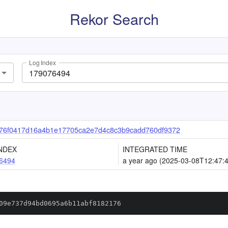
Rekor Search
Log Index
76f0417d16a4b1e17705ca2e7d4c8c3b9cadd760df9372
NDEX
INTEGRATED TIME
6494
a year ago (2025-03-08T12:47:
09e737d94bd0695a6b11abf8182176