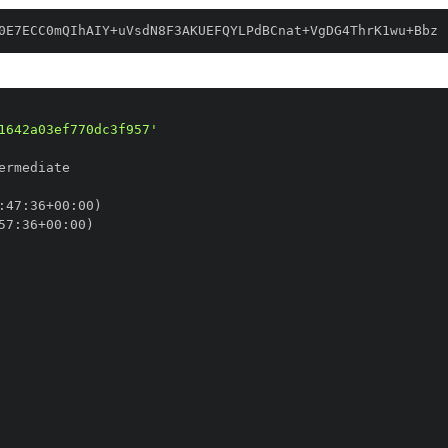
0E7ECC0mQIhAIY+uVsdN8F3AKUEFQYLPdBCnat+VgDG4ThrK1wu+Bbz
1642a03ef770dc3f957'
:
47
:
36+00
:
57
:
36+00
: