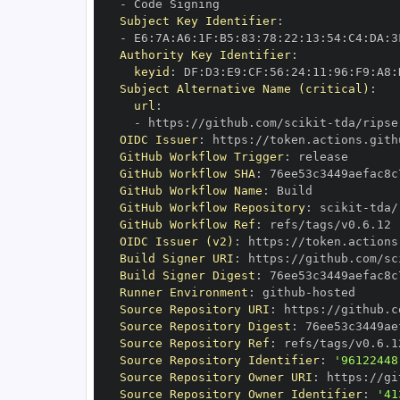
-
Subject Key Identifier
:
-
 E6
:
7A
:
A6
:
1F
:
B5
:
83
:
78
:
22
:
13
:
54
:
C4
:
DA
:
3
Authority Key Identifier
:
keyid
:
 DF
:
D3
:
E9
:
CF
:
56
:
24
:
11
:
96
:
F9
:
A8
:
Subject Alternative Name (critical)
:
url
:
-
 https
:
//github.com/scikit
-
OIDC Issuer
:
 https
:
GitHub Workflow Trigger
:
GitHub Workflow SHA
:
GitHub Workflow Name
:
GitHub Workflow Repository
:
 scikit
-
GitHub Workflow Ref
:
OIDC Issuer (v2)
:
 https
:
Build Signer URI
:
 https
:
//github.com/sc
Build Signer Digest
:
Runner Environment
:
 github
-
Source Repository URI
:
 https
:
//github.c
Source Repository Digest
:
Source Repository Ref
:
Source Repository Identifier
:
'96122448
Source Repository Owner URI
:
 https
:
//gi
Source Repository Owner Identifier
:
'41