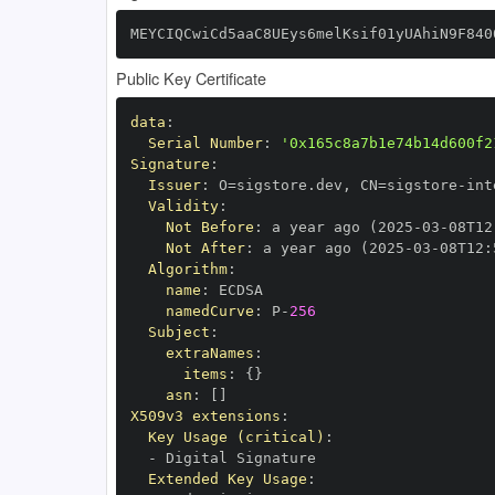
MEYCIQCwiCd5aaC8UEys6melKsif01yUAhiN9F840
Public Key Certificate
data
:
Serial Number
:
'0x165c8a7b1e74b14d600f2
Signature
:
Issuer
:
 O=sigstore.dev
,
 CN=sigstore
-
Validity
:
Not Before
:
 a year ago (2025
-
03
-
08T12
Not After
:
 a year ago (2025
-
03
-
08T12
:
Algorithm
:
name
:
namedCurve
:
 P
-
256
Subject
:
extraNames
:
items
:
{
}
asn
:
[
]
X509v3 extensions
:
Key Usage (critical)
:
-
Extended Key Usage
: