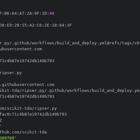
F
:
B6
:
64
:
A7
:
2A
:
9F
:
1D
:
40
D8
:
E9
:
28
:
55
:
A2
:
C6
:
2E
:
18
:
64
:
ikit
-
om/scikit
-
'
thub.com/scikit
-
389769'