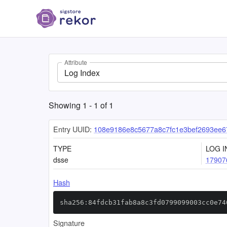
Attribute
Log Index
Showing
1
-
1
of
1
Entry UUID:
108e9186e8c5677a8c7fc1e3bef2693ee6
TYPE
LOG I
dsse
17907
Hash
sha256:84fdcb31fab8a8c3fd0799099003cc0e74
Signature