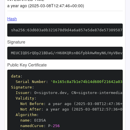
a year ago (2025-03-08T12:47:46+00:00)
Hash
sha256:63d603a0b321670d9d4a6a857e5de87de573095072c8
Signature
MEUCIQDSrQDp21BDaG/rH68KQRsnBGfpbkHwRmyN6/HyVBevuwI
Public Key Certificate
data
:
Serial Number
:
'0x165c8a7b1e74b14d600f21642a03ef7
Signature
:
Issuer
:
 O=sigstore.dev
,
 CN=sigstore
-
Validity
:
Not Before
:
 a year ago (2025
-
03
-
08T12
:
47
:
36+00
:
Not After
:
 a year ago (2025
-
03
-
08T12
:
57
:
36+00
:
Algorithm
:
name
:
namedCurve
:
 P
-
256