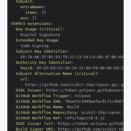
Subject
:
extraNames
:
items
:
{
}
asn
:
[
]
X509v3 extensions
:
Key Usage (critical)
:
-
Extended Key Usage
:
-
Subject Key Identifier
:
-
 E6
:
7A
:
A6
:
1F
:
B5
:
83
:
78
:
22
:
13
:
54
:
C4
:
DA
:
3F
:
B6
:
64
:
A7
Authority Key Identifier
:
keyid
:
 DF
:
D3
:
E9
:
CF
:
56
:
24
:
11
:
96
:
F9
:
A8
:
D8
:
E9
:
28
:
5
Subject Alternative Name (critical)
:
url
:
-
 https
:
//github.com/scikit
-
OIDC Issuer
:
 https
:
GitHub Workflow Trigger
:
GitHub Workflow SHA
:
GitHub Workflow Name
:
GitHub Workflow Repository
:
 scikit
-
GitHub Workflow Ref
:
OIDC Issuer (v2)
:
 https
:
Build Signer URI
:
 https
:
//github.com/scikit
-