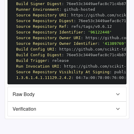
Build Signer Digest
:
Runner Environment
:
 github
-
Source Repository URI
:
 https
:
//github.com/scikit
-
Source Repository Digest
:
Source Repository Ref
:
Source Repository Identifier
:
'96122448'
Source Repository Owner URI
:
 https
:
//github.com/s
Source Repository Owner Identifier
:
'41389769'
Build Config URI
:
 https
:
//github.com/scikit
-
Build Config Digest
:
Build Trigger
:
Run Invocation URI
:
 https
:
//github.com/scikit
-
Source Repository Visibility At Signing
:
1.3.6.1.4.1.11129.2.4.2
:
 04
:
7a
:
00
:
78
:
00
:
76
:
00
:
dd
:
Raw Body
Verification