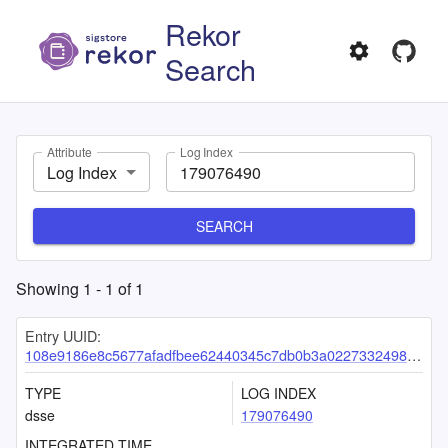
Rekor
Search
Attribute
Log Index
Log Index
SEARCH
Showing
1
-
1
of
1
Entry UUID:
108e9186e8c5677afadfbee62440345c7db0b3a02273324983a15c2f6f013c1cf2b9365937f1c7d4
TYPE
LOG INDEX
dsse
179076490
INTEGRATED TIME