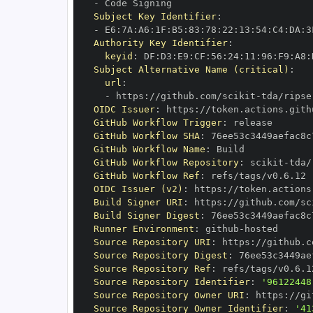
-
Subject Key Identifier
:
-
 E6
:
7A
:
A6
:
1F
:
B5
:
83
:
78
:
22
:
13
:
54
:
C4
:
DA
:
3
Authority Key Identifier
:
keyid
:
 DF
:
D3
:
E9
:
CF
:
56
:
24
:
11
:
96
:
F9
:
A8
:
Subject Alternative Name (critical)
:
url
:
-
 https
:
//github.com/scikit
-
OIDC Issuer
:
 https
:
GitHub Workflow Trigger
:
GitHub Workflow SHA
:
GitHub Workflow Name
:
GitHub Workflow Repository
:
 scikit
-
GitHub Workflow Ref
:
OIDC Issuer (v2)
:
 https
:
Build Signer URI
:
 https
:
//github.com/sc
Build Signer Digest
:
Runner Environment
:
 github
-
Source Repository URI
:
 https
:
//github.c
Source Repository Digest
:
Source Repository Ref
:
Source Repository Identifier
:
'96122448
Source Repository Owner URI
:
 https
:
//gi
Source Repository Owner Identifier
:
'41