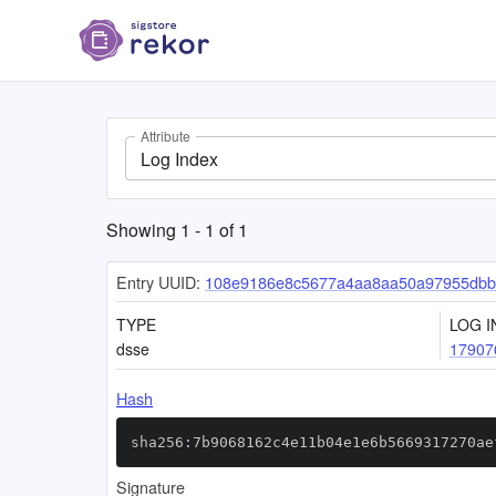
Attribute
Log Index
Showing
1
-
1
of
1
Entry UUID:
108e9186e8c5677a4aa8aa50a97955dbba
TYPE
LOG I
dsse
17907
Hash
sha256:7b9068162c4e11b04e1e6b5669317270ae
Signature