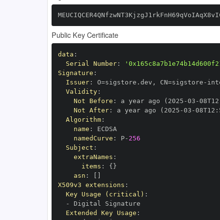
MEUCIQCER4QNfzwNT3KjzgJ1rkFnH69qVoIAqX8vI
Public Key Certificate
data
:
Serial Number
:
'0x165c8a7b1e74b14d600f2
Signature
:
Issuer
:
 O=sigstore.dev
,
 CN=sigstore
-
Validity
:
Not Before
:
 a year ago (2025
-
03
-
08T12
Not After
:
 a year ago (2025
-
03
-
08T12
:
Algorithm
:
name
:
namedCurve
:
 P
-
256
Subject
:
extraNames
:
items
:
{
}
asn
:
[
]
X509v3 extensions
:
Key Usage (critical)
:
-
Extended Key Usage
: