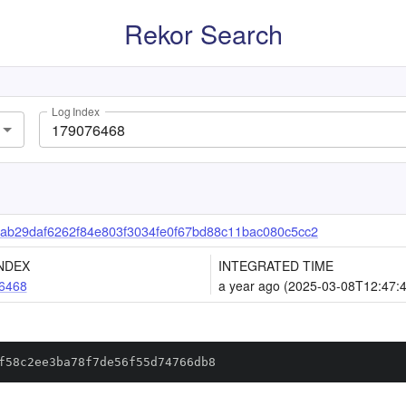
Rekor Search
Log Index
b29daf6262f84e803f3034fe0f67bd88c11bac080c5cc2
NDEX
INTEGRATED TIME
6468
a year ago (2025-03-08T12:47:
f58c2ee3ba78f7de56f55d74766db8