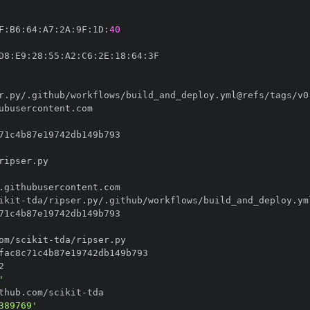
F
:
B6
:
64
:
A7
:
2A
:
9F
:
1D
:
40
D8
:
E9
:
28
:
55
:
A2
:
C6
:
2E
:
18
:
64
:
ikit
-
om/scikit
-
'
thub.com/scikit
-
389769'