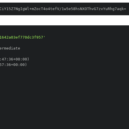
CiY15Z7NgIgWl+mZocT4o4tefV/1w5e58hsNXOThvG7zvYuRhg7aqk=
1642a03ef770dc3f957'
:
47
:
36+00
:
57
:
36+00
: