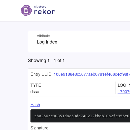
Attribute
Log Index
Showing
1
-
1
of
1
Entry UUID:
108e9186e8c5677aeb0781ef466c4cf98f
TYPE
LOG I
dsse
17907
Hash
sha256:c90851dac59dd740212fbdb10a2fe956e0
Signature