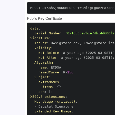
MEUCIBUY58hSj90NUBLUPQPIWBNligLg0ezPa73RR
Public Key Certificate
data
:
Serial Number
:
'0x165c8a7b1e74b14d600f2
Signature
:
Issuer
:
 O=sigstore.dev
,
 CN=sigstore
-
Validity
:
Not Before
:
 a year ago (2025
-
03
-
08T12
Not After
:
 a year ago (2025
-
03
-
08T12
:
Algorithm
:
name
:
namedCurve
:
 P
-
256
Subject
:
extraNames
:
items
:
{
}
asn
:
[
]
X509v3 extensions
:
Key Usage (critical)
:
-
Extended Key Usage
: