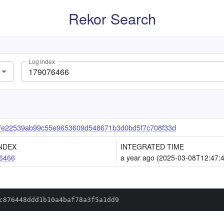
Rekor Search
Log Index
7e22539ab99c55e9653609d548671b3d0bd5f7c708f33d
NDEX
INTEGRATED TIME
6466
a year ago (2025-03-08T12:47:
c876448ddd1b10a4baf78a3f5a1dd9