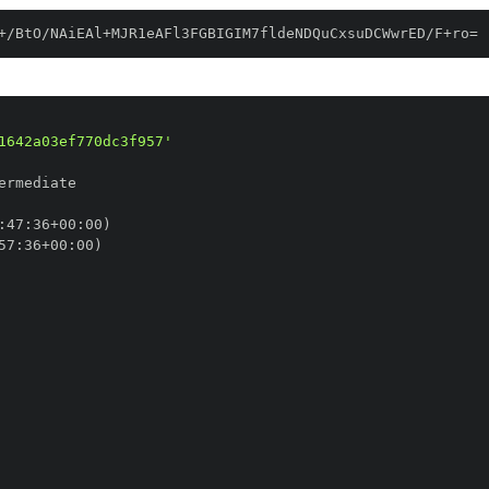
+/BtO/NAiEAl+MJR1eAFl3FGBIGIM7fldeNDQuCxsuDCWwrED/F+ro=
1642a03ef770dc3f957'
:
47
:
36+00
:
57
:
36+00
: