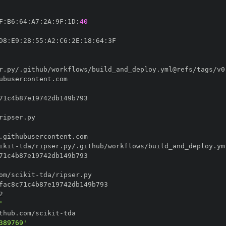
F
:
B6
:
64
:
A7
:
2A
:
9F
:
1D
:
40
D8
:
E9
:
28
:
55
:
A2
:
C6
:
2E
:
18
:
64
:
ikit
-
om/scikit
-
'
thub.com/scikit
-
389769'