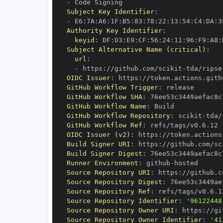
-
Subject Key Identifier
:
-
 E6
:
7A
:
A6
:
1F
:
B5
:
83
:
78
:
22
:
13
:
54
:
C4
:
DA
:
3
Authority Key Identifier
:
keyid
:
 DF
:
D3
:
E9
:
CF
:
56
:
24
:
11
:
96
:
F9
:
A8
:
Subject Alternative Name (critical)
:
url
:
-
 https
:
//github.com/scikit
-
OIDC Issuer
:
 https
:
GitHub Workflow Trigger
:
GitHub Workflow SHA
:
GitHub Workflow Name
:
GitHub Workflow Repository
:
 scikit
-
GitHub Workflow Ref
:
OIDC Issuer (v2)
:
 https
:
Build Signer URI
:
 https
:
//github.com/sc
Build Signer Digest
:
Runner Environment
:
 github
-
Source Repository URI
:
 https
:
//github.c
Source Repository Digest
:
Source Repository Ref
:
Source Repository Identifier
:
'96122448
Source Repository Owner URI
:
 https
:
//gi
Source Repository Owner Identifier
:
'41