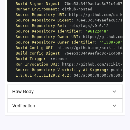
Build Signer Digest
:
Runner Environment
:
 github
-
Source Repository URI
:
 https
:
//github.com/scikit
-
Source Repository Digest
:
Source Repository Ref
:
Source Repository Identifier
:
'96122448'
Source Repository Owner URI
:
 https
:
//github.com/s
Source Repository Owner Identifier
:
'41389769'
Build Config URI
:
 https
:
//github.com/scikit
-
Build Config Digest
:
Build Trigger
:
Run Invocation URI
:
 https
:
//github.com/scikit
-
Source Repository Visibility At Signing
:
1.3.6.1.4.1.11129.2.4.2
:
 04
:
7a
:
00
:
78
:
00
:
76
:
00
:
dd
:
Raw Body
Verification