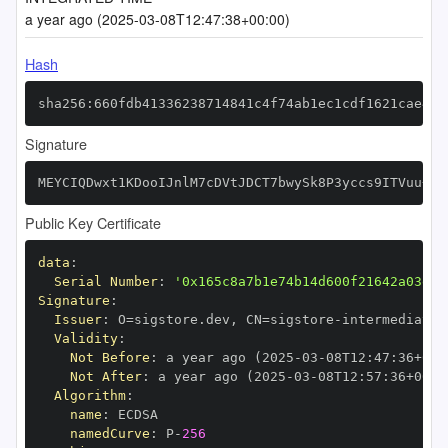
a year ago (2025-03-08T12:47:38+00:00)
Hash
sha256:660fdb41336238714841c4f74ab1ec1cdf1621cae481
Signature
MEYCIQDwxt1KDooIJnlM7cDVtJDCT7bwySk8P3yccs9ITVuu+gI
Public Key Certificate
data
:
Serial Number
:
'0x165c8a7b1e74b14d600f21642a03ef7
Signature
:
Issuer
:
 O=sigstore.dev
,
 CN=sigstore
-
Validity
:
Not Before
:
 a year ago (2025
-
03
-
08T12
:
47
:
36+00
:
Not After
:
 a year ago (2025
-
03
-
08T12
:
57
:
36+00
:
Algorithm
:
name
:
namedCurve
:
 P
-
256