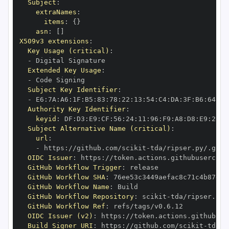
Subject
:
extraNames
:
items
:
{
}
asn
:
[
]
X509v3 extensions
:
Key Usage (critical)
:
-
Extended Key Usage
:
-
Subject Key Identifier
:
-
 E6
:
7A
:
A6
:
1F
:
B5
:
83
:
78
:
22
:
13
:
54
:
C4
:
DA
:
3F
:
B6
:
64
:
A7
Authority Key Identifier
:
keyid
:
 DF
:
D3
:
E9
:
CF
:
56
:
24
:
11
:
96
:
F9
:
A8
:
D8
:
E9
:
28
:
5
Subject Alternative Name (critical)
:
url
:
-
 https
:
//github.com/scikit
-
OIDC Issuer
:
 https
:
GitHub Workflow Trigger
:
GitHub Workflow SHA
:
GitHub Workflow Name
:
GitHub Workflow Repository
:
 scikit
-
GitHub Workflow Ref
:
OIDC Issuer (v2)
:
 https
:
Build Signer URI
:
 https
:
//github.com/scikit
-