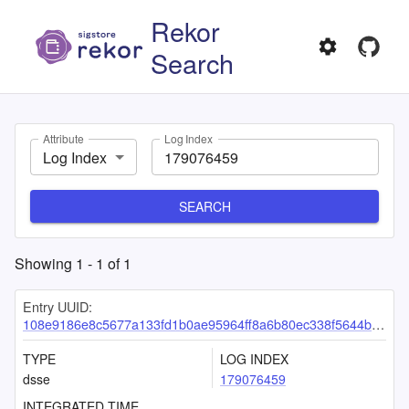
Rekor
Search
Attribute
Log Index
Log Index
SEARCH
Showing
1
-
1
of
1
Entry UUID:
108e9186e8c5677a133fd1b0ae95964ff8a6b80ec338f5644beaeee6eab542b829a28ed1f8e995e9
TYPE
LOG INDEX
dsse
179076459
INTEGRATED TIME