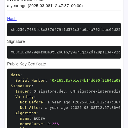
a year ago (2025-03-08T12:47:37+00:00)
Hash
sha256:7433fe8e837d479f1d571c34a6a4a702faac62d25c56
Signature
MEUCIDZOAY9gmzUBmDt5ZsGaG/ywwrEg2XZdsZ8psL34/y2cAiE
Public Key Certificate
data
:
Serial Number
:
'0x165c8a7b1e74b14d600f21642a03ef7
Signature
:
Issuer
:
 O=sigstore.dev
,
 CN=sigstore
-
Validity
:
Not Before
:
 a year ago (2025
-
03
-
08T12
:
47
:
36+00
:
Not After
:
 a year ago (2025
-
03
-
08T12
:
57
:
36+00
:
Algorithm
:
name
:
namedCurve
:
 P
-
256