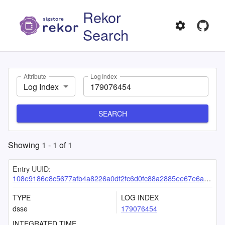
Rekor
Search
Attribute
Log Index
Log Index
SEARCH
Showing
1
-
1
of
1
Entry UUID:
108e9186e8c5677afb4a8226a0df2fc6d0fc88a2885ee67e6aa3100b48e423852fec7c007b0b5a90
TYPE
LOG INDEX
dsse
179076454
INTEGRATED TIME