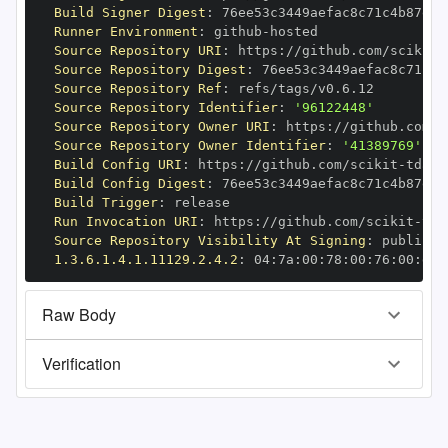
Build Signer Digest
:
Runner Environment
:
 github
-
Source Repository URI
:
 https
:
//github.com/scikit
-
Source Repository Digest
:
Source Repository Ref
:
Source Repository Identifier
:
'96122448'
Source Repository Owner URI
:
 https
:
//github.com/s
Source Repository Owner Identifier
:
'41389769'
Build Config URI
:
 https
:
//github.com/scikit
-
Build Config Digest
:
Build Trigger
:
Run Invocation URI
:
 https
:
//github.com/scikit
-
Source Repository Visibility At Signing
:
1.3.6.1.4.1.11129.2.4.2
:
 04
:
7a
:
00
:
78
:
00
:
76
:
00
:
dd
:
Raw Body
Verification