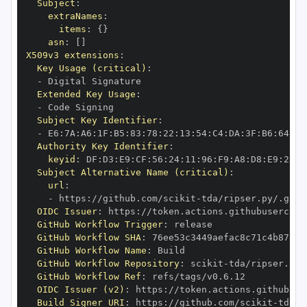
Subject
:
extraNames
:
items
:
{
}
asn
:
[
]
X509v3 extensions
:
Key Usage (critical)
:
-
Extended Key Usage
:
-
Subject Key Identifier
:
-
 E6
:
7A
:
A6
:
1F
:
B5
:
83
:
78
:
22
:
13
:
54
:
C4
:
DA
:
3F
:
B6
:
64
:
A7
Authority Key Identifier
:
keyid
:
 DF
:
D3
:
E9
:
CF
:
56
:
24
:
11
:
96
:
F9
:
A8
:
D8
:
E9
:
28
:
5
Subject Alternative Name (critical)
:
url
:
-
 https
:
//github.com/scikit
-
OIDC Issuer
:
 https
:
GitHub Workflow Trigger
:
GitHub Workflow SHA
:
GitHub Workflow Name
:
GitHub Workflow Repository
:
 scikit
-
GitHub Workflow Ref
:
OIDC Issuer (v2)
:
 https
:
Build Signer URI
:
 https
:
//github.com/scikit
-