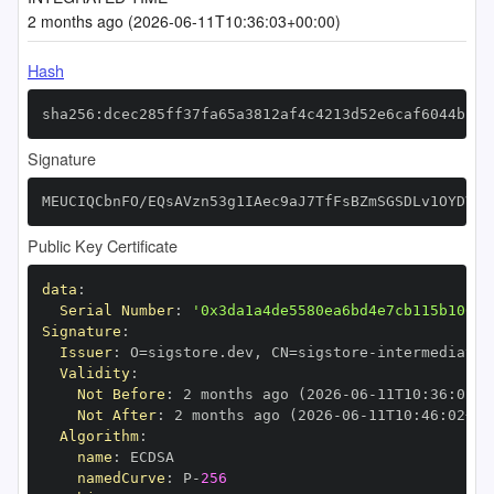
2 months ago (2026-06-11T10:36:03+00:00)
Hash
sha256:dcec285ff37fa65a3812af4c4213d52e6caf6044bbe3
Signature
MEUCIQCbnFO/EQsAVzn53g1IAec9aJ7TfFsBZmSGSDLv1OYDVgI
Public Key Certificate
data
:
Serial Number
:
'0x3da1a4de5580ea6bd4e7cb115b1008f
Signature
:
Issuer
:
 O=sigstore.dev
,
 CN=sigstore
-
Validity
:
Not Before
:
 2 months ago (2026
-
06
-
11T10
:
36
:
02+0
Not After
:
 2 months ago (2026
-
06
-
11T10
:
46
:
02+00
Algorithm
:
name
:
namedCurve
:
 P
-
256