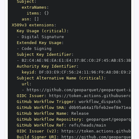
Subject
:
extraNames
:
items
:
{
}
asn
:
[
]
X509v3 extensions
:
Key Usage (critical)
:
-
Extended Key Usage
:
-
Subject Key Identifier
:
-
 B2
:
C4
:
AE
:
9E
:
EA
:
E1
:
E4
:
37
:
BC
:
C0
:
2F
:
45
:
AB
:
E5
:
3B
:
04
Authority Key Identifier
:
keyid
:
 DF
:
D3
:
E9
:
CF
:
56
:
24
:
11
:
96
:
F9
:
A8
:
D8
:
E9
:
28
:
5
Subject Alternative Name (critical)
:
url
:
-
 https
:
//github.com/geoparquet/geoparquet
-
OIDC Issuer
:
 https
:
GitHub Workflow Trigger
:
GitHub Workflow SHA
:
GitHub Workflow Name
:
GitHub Workflow Repository
:
 geoparquet/geoparquet
GitHub Workflow Ref
:
OIDC Issuer (v2)
:
 https
:
Build Signer URI
:
 https
:
//github.com/geoparquet/g