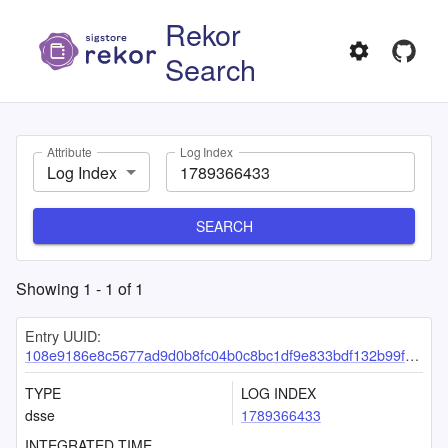
Rekor
Search
Attribute
Log Index
Log Index
SEARCH
Showing
1
-
1
of
1
Entry UUID:
108e9186e8c5677ad9d0b8fc04b0c8bc1df9e833bdf132b99f8c19a98bcb5bb24927697aa1ed843f
TYPE
LOG INDEX
dsse
1789366433
INTEGRATED TIME