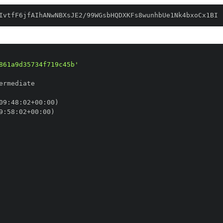
IvtfF6jfAIhANwNBXsJE2/99WGsbHQDXKFs8wunhbUe1Nk4bxoCx1BI
861a9d35734f719c45b'
09
:
48
:
02+00
:
9
:
58
:
02+00
: