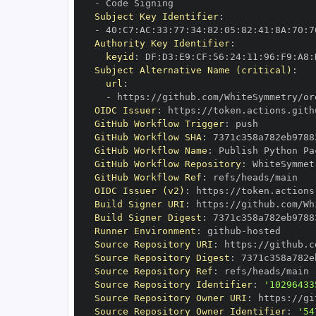
-
Subject Key Identifier
:
-
 40
:
C7
:
AC
:
33
:
77
:
34
:
82
:
05
:
82
:
41
:
8A
:
70
:
7
Authority Key Identifier
:
keyid
:
 DF
:
D3
:
E9
:
CF
:
56
:
24
:
11
:
96
:
F9
:
A8
:
Subject Alternative Name (critical)
:
url
:
-
 https
:
OIDC Issuer
:
 https
:
GitHub Workflow Trigger
:
GitHub Workflow SHA
:
GitHub Workflow Name
:
 Publish Python Pa
GitHub Workflow Repository
:
GitHub Workflow Ref
:
OIDC Issuer (v2)
:
 https
:
Build Signer URI
:
 https
:
Build Signer Digest
:
Runner Environment
:
 github
-
Source Repository URI
:
 https
:
Source Repository Digest
:
Source Repository Ref
:
Source Repository Identifier
:
'10296433
Source Repository Owner URI
:
 https
:
Source Repository Owner Identifier
:
'54