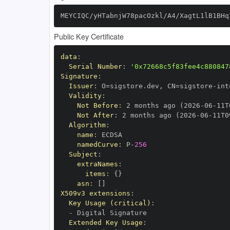
MEYCIQC/yHTabnjW78pacOzkl/A4/XagtL1lB1BHq
Public Key Certificate
data
:
Serial Number
:
'0x72668c5f83fee4c880847
Signature
:
Issuer
:
 O=sigstore.dev
,
 CN=sigstore
-
Validity
:
Not Before
:
 2 months ago (2026
-
06
-
11T
Not After
:
 2 months ago (2026
-
06
-
11T0
Algorithm
:
name
:
namedCurve
:
 P
-
256
Subject
:
extraNames
:
items
:
{
}
asn
:
[
]
X509v3 extensions
:
Key Usage (critical)
:
-
Extended Key Usage
: