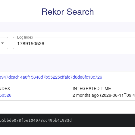
Rekor Search
Log Index
e947dcad14a8f15646d7b55225cffafc7d8de8fc13c726
NDEX
INTEGRATED TIME
50526
2 months ago (2026-06-11T09:4
55bbde078f5e104073cc49bb41933d