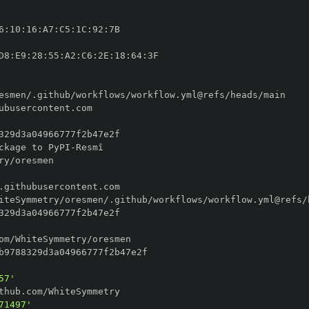
6
:
10
:
16
:
A7
:
C5
:
1C
:
92
:
D8
:
E9
:
28
:
55
:
A2
:
C6
:
2E
:
18
:
64
:
ckage to PyPI
-
57'
71497'