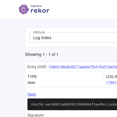
Attribute
Log Index
Showing
1
-
1
of
1
Entry UUID:
108e9186e8c5677aa6eb7f341f0af15a03
TYPE
LOG I
dsse
17891
Hash
sha256:ae24d023a6883b15960004f3ae9bcc1ada
Signature