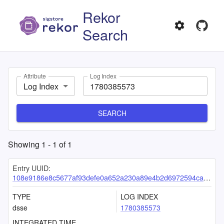
Rekor
Search
Attribute
Log Index
Log Index
SEARCH
Showing
1
-
1
of
1
Entry UUID:
108e9186e8c5677af93defe0a652a230a89e4b2d6972594ca95b441c4aae5204a09b5570363c1333
TYPE
LOG INDEX
dsse
1780385573
INTEGRATED TIME