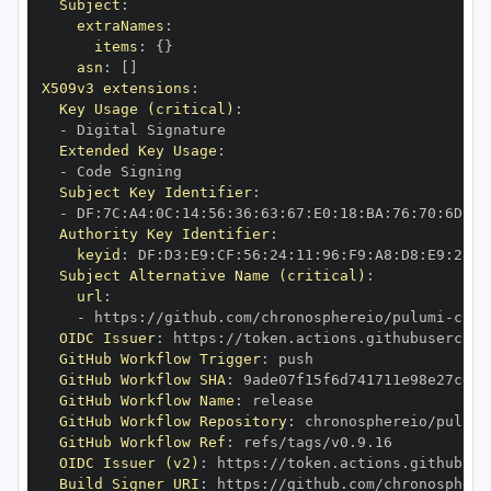
Subject
:
extraNames
:
items
:
{
}
asn
:
[
]
X509v3 extensions
:
Key Usage (critical)
:
-
Extended Key Usage
:
-
Subject Key Identifier
:
-
 DF
:
7C
:
A4
:
0C
:
14
:
56
:
36
:
63
:
67
:
E0
:
18
:
BA
:
76
:
70
:
6D
:
93
Authority Key Identifier
:
keyid
:
 DF
:
D3
:
E9
:
CF
:
56
:
24
:
11
:
96
:
F9
:
A8
:
D8
:
E9
:
28
:
5
Subject Alternative Name (critical)
:
url
:
-
 https
:
//github.com/chronosphereio/pulumi
-
OIDC Issuer
:
 https
:
GitHub Workflow Trigger
:
GitHub Workflow SHA
:
GitHub Workflow Name
:
GitHub Workflow Repository
:
 chronosphereio/pulumi
GitHub Workflow Ref
:
OIDC Issuer (v2)
:
 https
:
Build Signer URI
:
 https
:
//github.com/chronosphere