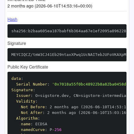
2 months ago (2026-06-10T14:53:16+00:00)
Hash
sha256:b2baa605ea187babf6b364aa67e1ef2095a89622835f
Signature
MEYCIQCZ/tmW3CJ41Eb29ntaxXPwq1UcNAITebJUFoVKAXpMBwI
Public Key Certificate
data
:
Serial Number
:
'0x7018a55f0bc48922b8a82ba0458dd3e
Signature
:
Issuer
:
 O=sigstore.dev
,
 CN=sigstore
-
Validity
:
Not Before
:
 2 months ago (2026
-
06
-
10T14
:
53
:
16+0
Not After
:
 2 months ago (2026
-
06
-
10T15
:
03
:
16+00
Algorithm
:
name
:
namedCurve
:
 P
-
256