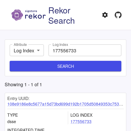
Rekor
Search
Attribute
Log Index
Log Index
SEARCH
Showing
1
-
1
of
1
Entry UUID:
108e9186e8c5677a15d73bd699d192b1705d50849353c753e852852de64c0670d7b2f6e1562af88c
TYPE
LOG INDEX
dsse
177556733
INTEGRATED TIME