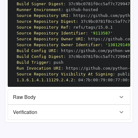
Build Signer Digest
:
Runner Environment
:
 github
-
Source Repository URI
:
 https
:
//github.com/python
-
Source Repository Digest
:
Source Repository Ref
:
Source Repository Identifier
:
'9113587'
Source Repository Owner URI
:
 https
:
//github.com/p
Source Repository Owner Identifier
:
'130129149'
Build Config URI
:
 https
:
//github.com/python
-
Build Config Digest
:
Build Trigger
:
Run Invocation URI
:
 https
:
//github.com/python
-
Source Repository Visibility At Signing
:
1.3.6.1.4.1.11129.2.4.2
:
 04
:
7b
:
00
:
79
:
00
:
77
:
00
:
dd
:
Raw Body
Verification