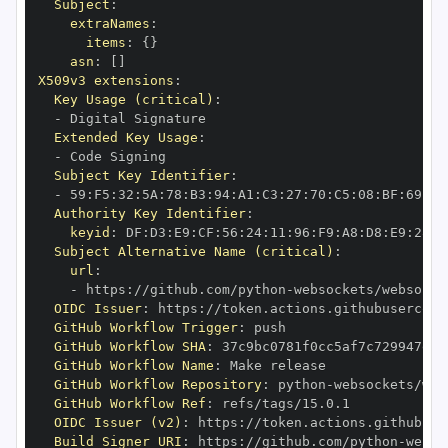
Subject
:
extraNames
:
items
:
{
}
asn
:
[
]
X509v3 extensions
:
Key Usage (critical)
:
-
Extended Key Usage
:
-
Subject Key Identifier
:
-
 59
:
F5
:
32
:
5A
:
78
:
B3
:
94
:
A1
:
C3
:
27
:
70
:
C5
:
08
:
BF
:
69
:
5C
Authority Key Identifier
:
keyid
:
 DF
:
D3
:
E9
:
CF
:
56
:
24
:
11
:
96
:
F9
:
A8
:
D8
:
E9
:
28
:
5
Subject Alternative Name (critical)
:
url
:
-
 https
:
//github.com/python
-
OIDC Issuer
:
 https
:
GitHub Workflow Trigger
:
GitHub Workflow SHA
:
GitHub Workflow Name
:
GitHub Workflow Repository
:
 python
-
GitHub Workflow Ref
:
OIDC Issuer (v2)
:
 https
:
Build Signer URI
:
 https
:
//github.com/python
-