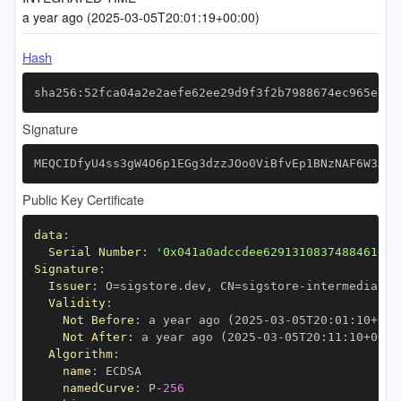
a year ago (2025-03-05T20:01:19+00:00)
Hash
sha256:52fca04a2e2aefe62ee29d9f3f2b7988674ec965ee60
Signature
MEQCIDfyU4ss3gW4O6p1EGg3dzzJOo0ViBfvEp1BNzNAF6W3AiB
Public Key Certificate
data
:
Serial Number
:
'0x041a0adccdee62913108374884610bc
Signature
:
Issuer
:
 O=sigstore.dev
,
 CN=sigstore
-
Validity
:
Not Before
:
 a year ago (2025
-
03
-
05T20
:
01
:
10+00
:
Not After
:
 a year ago (2025
-
03
-
05T20
:
11
:
10+00
:
Algorithm
:
name
:
namedCurve
:
 P
-
256