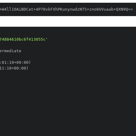
+W4ll1OAiBDCat+4P70vkFXhPKunynwdzNT5+zno6UVuaab+QXN9Q==
74884610bc6f413055c'
:
01
:
10+00
:
11
:
10+00
: