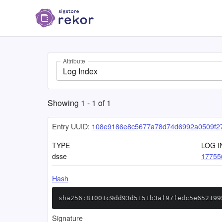
Attribute
Log Index
Showing
1
-
1
of
1
Entry UUID:
108e9186e8c5677a78d74d6992a0509f2
TYPE
LOG I
dsse
17755
Hash
sha256:81001c9dd93d5151b3af97fedc5e652199
Signature