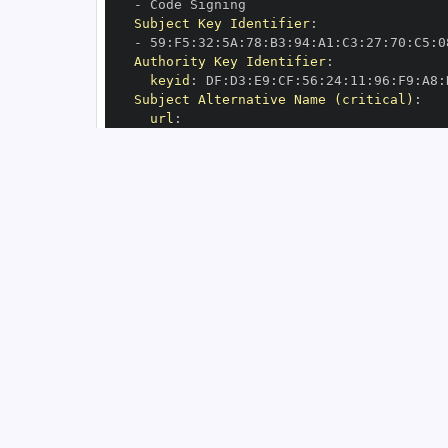
-
Subject Key Identifier
:
-
 59
:
F5
:
32
:
5A
:
78
:
B3
:
94
:
A1
:
C3
:
27
:
70
:
C5
:
0
Authority Key Identifier
:
keyid
:
 DF
:
D3
:
E9
:
CF
:
56
:
24
:
11
:
96
:
F9
:
A8
:
Subject Alternative Name (critical)
:
url
:
-
 https
:
//github.com/python
-
OIDC Issuer
:
 https
:
GitHub Workflow Trigger
:
GitHub Workflow SHA
:
GitHub Workflow Name
:
GitHub Workflow Repository
:
 python
-
GitHub Workflow Ref
:
OIDC Issuer (v2)
:
 https
:
Build Signer URI
:
 https
:
//github.com/py
Build Signer Digest
:
Runner Environment
:
 github
-
Source Repository URI
:
 https
:
//github.c
Source Repository Digest
:
Source Repository Ref
:
Source Repository Identifier
:
'9113587'
Source Repository Owner URI
:
 https
:
//gi
Source Repository Owner Identifier
:
'13