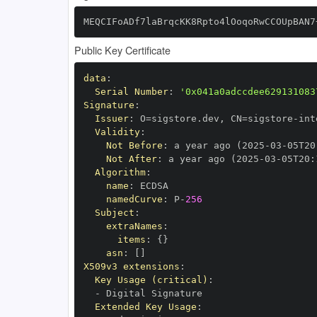
MEQCIFoADf7laBrqcKK8Rpto4lOoqoRwCCOUpBAN7
Public Key Certificate
data
:
Serial Number
:
'0x041a0adccdee629131083
Signature
:
Issuer
:
 O=sigstore.dev
,
 CN=sigstore
-
Validity
:
Not Before
:
 a year ago (2025
-
03
-
05T20
Not After
:
 a year ago (2025
-
03
-
05T20
:
Algorithm
:
name
:
namedCurve
:
 P
-
256
Subject
:
extraNames
:
items
:
{
}
asn
:
[
]
X509v3 extensions
:
Key Usage (critical)
:
-
Extended Key Usage
: