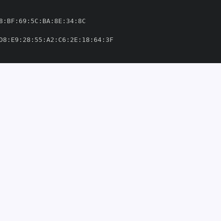
8
:
BF
:
69
:
5C
:
BA
:
8E
:
34
:
D8
:
E9
:
28
:
55
:
A2
:
C6
:
2E
:
18
:
64
:
thon
-
om/python
-
thub.com/python
-
0129149'