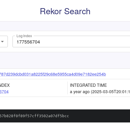
Rekor Search
Log Index
787d239dcbd031a8225f29c68e5955ca4d09e7182ee254b
NDEX
INTEGRATED TIME
6704
a year ago (2025-03-05T20:01:
57b828f0f89f57cff3502a07df5bcc