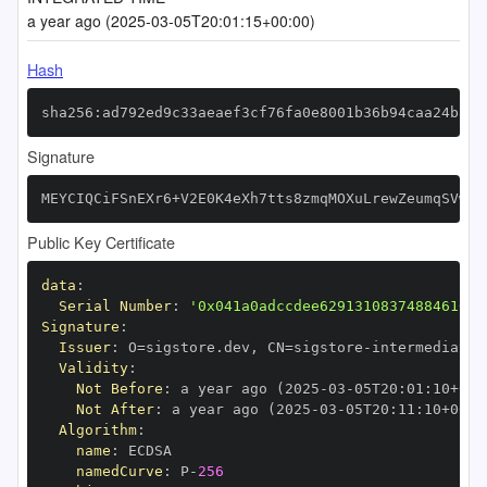
a year ago (2025-03-05T20:01:15+00:00)
Hash
sha256:ad792ed9c33aeaef3cf76fa0e8001b36b94caa24b869
Signature
MEYCIQCiFSnEXr6+V2E0K4eXh7tts8zmqMOXuLrewZeumqSVwwI
Public Key Certificate
data
:
Serial Number
:
'0x041a0adccdee62913108374884610bc
Signature
:
Issuer
:
 O=sigstore.dev
,
 CN=sigstore
-
Validity
:
Not Before
:
 a year ago (2025
-
03
-
05T20
:
01
:
10+00
:
Not After
:
 a year ago (2025
-
03
-
05T20
:
11
:
10+00
:
Algorithm
:
name
:
namedCurve
:
 P
-
256