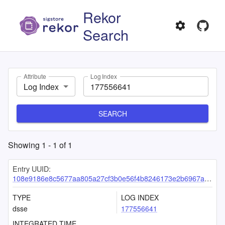
Rekor
Search
Attribute
Log Index
Log Index
SEARCH
Showing
1
-
1
of
1
Entry UUID:
108e9186e8c5677aa805a27cf3b0e56f4b8246173e2b6967a89236fe6af438d7cd05dd7d9bbfef9e
TYPE
LOG INDEX
dsse
177556641
INTEGRATED TIME