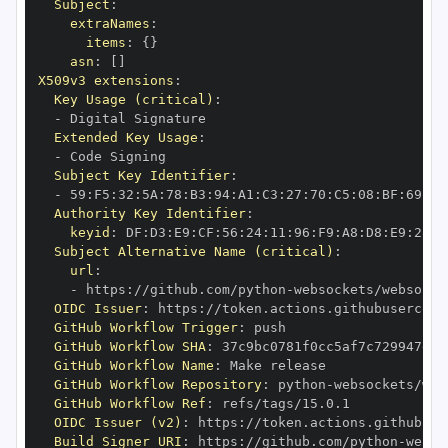
Subject
:
extraNames
:
items
:
{
}
asn
:
[
]
X509v3 extensions
:
Key Usage (critical)
:
-
Extended Key Usage
:
-
Subject Key Identifier
:
-
 59
:
F5
:
32
:
5A
:
78
:
B3
:
94
:
A1
:
C3
:
27
:
70
:
C5
:
08
:
BF
:
69
:
5C
Authority Key Identifier
:
keyid
:
 DF
:
D3
:
E9
:
CF
:
56
:
24
:
11
:
96
:
F9
:
A8
:
D8
:
E9
:
28
:
5
Subject Alternative Name (critical)
:
url
:
-
 https
:
//github.com/python
-
OIDC Issuer
:
 https
:
GitHub Workflow Trigger
:
GitHub Workflow SHA
:
GitHub Workflow Name
:
GitHub Workflow Repository
:
 python
-
GitHub Workflow Ref
:
OIDC Issuer (v2)
:
 https
:
Build Signer URI
:
 https
:
//github.com/python
-