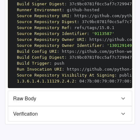
Build Signer Digest
:
Runner Environment
:
 github
-
Source Repository URI
:
 https
:
//github.com/python
-
Source Repository Digest
:
Source Repository Ref
:
Source Repository Identifier
:
'9113587'
Source Repository Owner URI
:
 https
:
//github.com/p
Source Repository Owner Identifier
:
'130129149'
Build Config URI
:
 https
:
//github.com/python
-
Build Config Digest
:
Build Trigger
:
Run Invocation URI
:
 https
:
//github.com/python
-
Source Repository Visibility At Signing
:
1.3.6.1.4.1.11129.2.4.2
:
 04
:
7b
:
00
:
79
:
00
:
77
:
00
:
dd
:
Raw Body
Verification