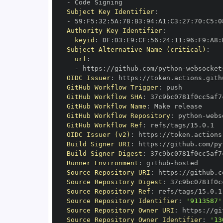
-
Subject Key Identifier
:
-
 59
:
F5
:
32
:
5A
:
78
:
B3
:
94
:
A1
:
C3
:
27
:
70
:
C5
:
0
Authority Key Identifier
:
keyid
:
 DF
:
D3
:
E9
:
CF
:
56
:
24
:
11
:
96
:
F9
:
A8
:
Subject Alternative Name (critical)
:
url
:
-
 https
:
//github.com/python
-
OIDC Issuer
:
 https
:
GitHub Workflow Trigger
:
GitHub Workflow SHA
:
GitHub Workflow Name
:
GitHub Workflow Repository
:
 python
-
GitHub Workflow Ref
:
OIDC Issuer (v2)
:
 https
:
Build Signer URI
:
 https
:
//github.com/py
Build Signer Digest
:
Runner Environment
:
 github
-
Source Repository URI
:
 https
:
//github.c
Source Repository Digest
:
Source Repository Ref
:
Source Repository Identifier
:
'9113587'
Source Repository Owner URI
:
 https
:
//gi
Source Repository Owner Identifier
:
'13