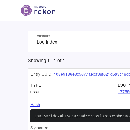
Attribute
Log Index
Showing
1
-
1
of
1
Entry UUID:
108e9186e8c5677aeba38f021d5a3c46d
TYPE
LOG I
dsse
17755
Hash
sha256:fda74b15cc02bad6e7a85fa78835bb6cac
Signature