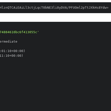
HlznQTCAiEAiLl3ctjLqcT0bNE3li0yDVA/PFUOml2pTtJXkHs8Ydw=
74884610bc6f413055c'
:
01
:
10+00
:
11
:
10+00
: