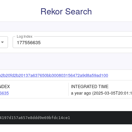
Rekor Search
Log Index
b2b20fd2b20137a637650bb300803156472a9d8a59ad100
NDEX
INTEGRATED TIME
6635
a year ago (2025-03-05T20:01:
4197d157a657e8ddd9e69bfdc14ce1