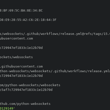
8
:
BF
:
69
:
5C
:
BA
:
8E
:
34
:
D8
:
E9
:
28
:
55
:
A2
:
C6
:
2E
:
18
:
64
:
thon
-
om/python
-
thub.com/python
-
0129149'