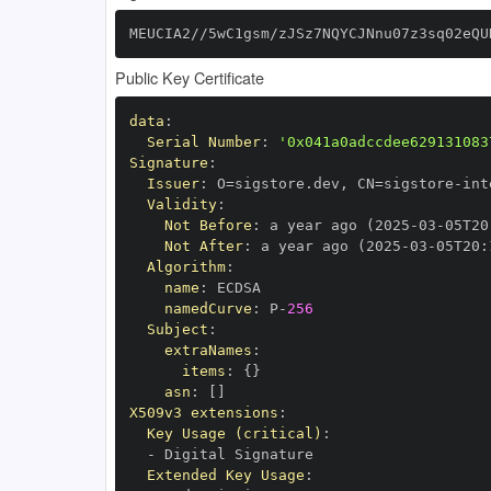
MEUCIA2//5wC1gsm/zJSz7NQYCJNnu07z3sq02eQU
Public Key Certificate
data
:
Serial Number
:
'0x041a0adccdee629131083
Signature
:
Issuer
:
 O=sigstore.dev
,
 CN=sigstore
-
Validity
:
Not Before
:
 a year ago (2025
-
03
-
05T20
Not After
:
 a year ago (2025
-
03
-
05T20
:
Algorithm
:
name
:
namedCurve
:
 P
-
256
Subject
:
extraNames
:
items
:
{
}
asn
:
[
]
X509v3 extensions
:
Key Usage (critical)
:
-
Extended Key Usage
: