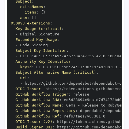
Subject
:
extraNames
:
items
:
{
}
asn
:
[
]
X509v3 extensions
:
Key Usage (critical)
:
-
Extended Key Usage
:
-
Subject Key Identifier
:
-
 C1
:
F3
:
A8
:
1E
:
72
:
A9
:
7A
:
67
:
84
:
47
:
55
:
A2
:
BE
:
BB
:
DA
:
A9
Authority Key Identifier
:
keyid
:
 DF
:
D3
:
E9
:
CF
:
56
:
24
:
11
:
96
:
F9
:
A8
:
D8
:
E9
:
28
:
5
Subject Alternative Name (critical)
:
url
:
-
 https
:
//github.com/dependabot/dependabot
-
core
OIDC Issuer
:
 https
:
GitHub Workflow Trigger
:
GitHub Workflow SHA
:
GitHub Workflow Name
:
 Gems 
-
GitHub Workflow Repository
:
 dependabot/dependabot
GitHub Workflow Ref
:
OIDC Issuer (v2)
:
 https
:
Build Signer URI
:
 https
:
//github.com/dependabot/d