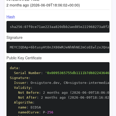
2 months ago (2026-06-09T18:06:02+00:00)
Hash
sha256:07f0ce71ae223aa820dbb2aed85e222968273a8f28ac
Signature
MEYCIQDAp+6btusyHt0nJX86WRJeNhNhNE2mCoEEwlzxJQna+AI
Public Key Certificate
data
:
Serial Number
:
'0x0095365755db1111b7d602243646e4e
Signature
:
Issuer
:
 O=sigstore.dev
,
 CN=sigstore
-
Validity
:
Not Before
:
 2 months ago (2026
-
06
-
09T18
:
06
:
02+0
Not After
:
 2 months ago (2026
-
06
-
09T18
:
16
:
02+00
Algorithm
:
name
:
namedCurve
:
 P
-
256