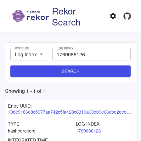
Rekor
Search
Attribute
Log Index
Log Index
SEARCH
Showing
1
-
1
of
1
Entry UUID:
108e9186e8c5677aa742c5fa428c6310a63eb9e66ebe2eed289f801ed9fd1588d84bb50fcca197c6
TYPE
LOG INDEX
hashedrekord
1769086126
INTEGRATED TIME