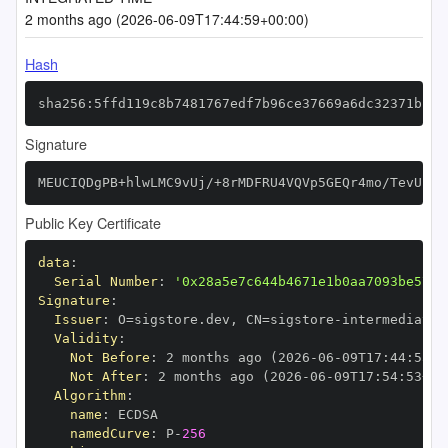
2 months ago (2026-06-09T17:44:59+00:00)
Hash
sha256:5ffd119c8b7481767edf7b96ce37669a6dc32371bb62
Signature
MEUCIQDgPB+hlwLMC9vUj/+8rMDFRU4VQVp5GEQr4mo/TevUBQI
Public Key Certificate
data
:
Serial Number
:
'0x28a5e7c644b4671e1b0aa7093be571d
Signature
:
Issuer
:
 O=sigstore.dev
,
 CN=sigstore
-
Validity
:
Not Before
:
 2 months ago (2026
-
06
-
09T17
:
44
:
53+0
Not After
:
 2 months ago (2026
-
06
-
09T17
:
54
:
53+00
Algorithm
:
name
:
namedCurve
:
 P
-
256