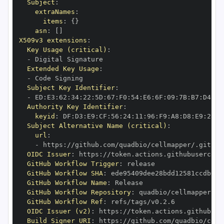
Subject
:
extraNames
:
items
:
{
}
asn
:
[
]
X509v3 extensions
:
Key Usage (critical)
:
-
Extended Key Usage
:
-
Subject Key Identifier
:
-
 ED
:
E3
:
62
:
34
:
22
:
5D
:
67
:
F0
:
54
:
E6
:
6F
:
09
:
7B
:
B7
:
D4
:
82
Authority Key Identifier
:
keyid
:
 DF
:
D3
:
E9
:
CF
:
56
:
24
:
11
:
96
:
F9
:
A8
:
D8
:
E9
:
28
:
5
Subject Alternative Name (critical)
:
url
:
-
 https
:
OIDC Issuer
:
 https
:
GitHub Workflow Trigger
:
GitHub Workflow SHA
:
GitHub Workflow Name
:
GitHub Workflow Repository
:
GitHub Workflow Ref
:
OIDC Issuer (v2)
:
 https
:
Build Signer URI
:
 https
: