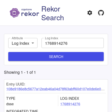
Rekor
Search
Attribute
Log Index
Log Index
SEARCH
Showing
1
-
1
of
1
Entry UUID:
108e9186e8c5677a12eab46a04d78f63abff60d107e0de6e083974c9817ca447f775073a77a695a4
TYPE
LOG INDEX
dsse
1768914276
INTEGRATED TIME