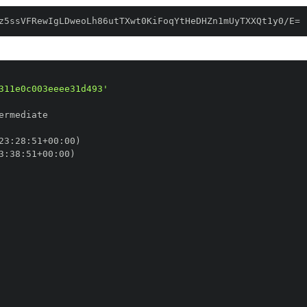
z5ssVFRewIgLDweoLh86utTXwt0KiFoqYtHeDHZn1mUyTXXQt1y0/E=
311e0c003eeee31d493'
23
:
28
:
51+00
:
3
:
38
:
51+00
: