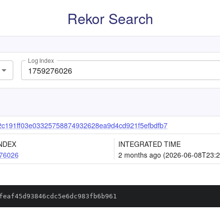
Rekor Search
Log Index
2c191ff03e03325758874932628ea9d4cd921f5efbdfb7
NDEX
INTEGRATED TIME
76026
2 months ago (2026-06-08T23:2
feaf45d93846cdc5e6dc983fb6b961