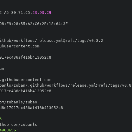
2
:
A5
:
80
:
71
:
C5
:
23:93:29
D8
:
E9
:
28
:
55
:
A2
:
C6
:
2E
:
18
:
64
:
5'
4963656'