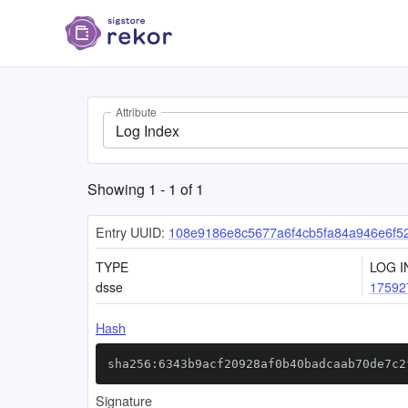
Attribute
Log Index
Showing
1
-
1
of
1
Entry UUID:
108e9186e8c5677a6f4cb5fa84a946e6f5
TYPE
LOG I
dsse
17592
Hash
sha256:6343b9acf20928af0b40badcaab70de7c2
Signature