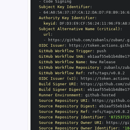
-
Subject Key Identifier
:
-
 64
:
A0
:
5A
:
37
:
37
:
CA
:
12
:
DA
:
D7
:
F8
:
B9
:
16
:
6
Authority Key Identifier
:
keyid
:
 DF
:
D3
:
E9
:
CF
:
56
:
24
:
11
:
96
:
F9
:
A8
:
Subject Alternative Name (critical)
:
url
:
-
 https
:
OIDC Issuer
:
 https
:
GitHub Workflow Trigger
:
GitHub Workflow SHA
:
GitHub Workflow Name
:
GitHub Workflow Repository
:
GitHub Workflow Ref
:
OIDC Issuer (v2)
:
 https
:
Build Signer URI
:
 https
:
Build Signer Digest
:
Runner Environment
:
 github
-
Source Repository URI
:
 https
:
Source Repository Digest
:
Source Repository Ref
:
Source Repository Identifier
:
'87253715
Source Repository Owner URI
:
 https
:
Source Repository Owner Identifier
:
'18