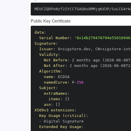
MEUCIQDPoNzf2ItCCTGAQ8o8MMjqKd3P/SuLCG4rW
Public Key Certificate
data
:
Serial Number
:
'0x14b279470794e55016946
Signature
:
Issuer
:
 O=sigstore.dev
,
 CN=sigstore
-
Validity
:
Not Before
:
 2 months ago (2026
-
06
-
08T
Not After
:
 2 months ago (2026
-
06
-
08T2
Algorithm
:
name
:
namedCurve
:
 P
-
256
Subject
:
extraNames
:
items
:
{
}
asn
:
[
]
X509v3 extensions
:
Key Usage (critical)
:
-
Extended Key Usage
: