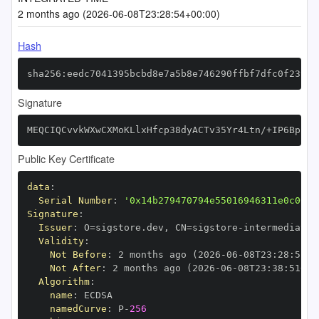
2 months ago (2026-06-08T23:28:54+00:00)
Hash
sha256:eedc7041395bcbd8e7a5b8e746290ffbf7dfc0f2394f
Signature
MEQCIQCvvkWXwCXMoKLlxHfcp38dyACTv35Yr4Ltn/+IP6BpBQI
Public Key Certificate
data
:
Serial Number
:
'0x14b279470794e55016946311e0c003e
Signature
:
Issuer
:
 O=sigstore.dev
,
 CN=sigstore
-
Validity
:
Not Before
:
 2 months ago (2026
-
06
-
08T23
:
28
:
51+0
Not After
:
 2 months ago (2026
-
06
-
08T23
:
38
:
51+00
Algorithm
:
name
:
namedCurve
:
 P
-
256