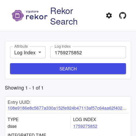
Rekor
Search
Attribute
Log Index
Log Index
SEARCH
Showing
1
-
1
of
1
Entry UUID:
108e9186e8c5677a330a152fe924b47113af57c64aa62f40261daa0053da33fef9a740a62cdc28da
TYPE
LOG INDEX
dsse
1759275852
INTEGRATED TIME