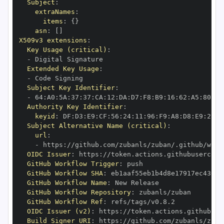
Subject
:
extraNames
:
items
:
{
}
asn
:
[
]
X509v3 extensions
:
Key Usage (critical)
:
-
Extended Key Usage
:
-
Subject Key Identifier
:
-
 64
:
A0
:
5A
:
37
:
37
:
CA
:
12
:
DA
:
D7
:
F8
:
B9
:
16
:
62
:
A5
:
80
:
71
Authority Key Identifier
:
keyid
:
 DF
:
D3
:
E9
:
CF
:
56
:
24
:
11
:
96
:
F9
:
A8
:
D8
:
E9
:
28
:
5
Subject Alternative Name (critical)
:
url
:
-
 https
:
OIDC Issuer
:
 https
:
GitHub Workflow Trigger
:
GitHub Workflow SHA
:
GitHub Workflow Name
:
GitHub Workflow Repository
:
GitHub Workflow Ref
:
OIDC Issuer (v2)
:
 https
:
Build Signer URI
:
 https
: