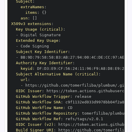
Subject
:
extraNames
:
items
:
{
}
asn
:
[
]
X509v3 extensions
:
Key Usage (critical)
:
-
Extended Key Usage
:
-
Subject Key Identifier
:
-
 BB
:
9D
:
79
:
58
:
58
:
B3
:
AB
:
27
:
94
:
00
:
4C
:
DE
:
CC
:
97
:
AE
:
18
Authority Key Identifier
:
keyid
:
 DF
:
D3
:
E9
:
CF
:
56
:
24
:
11
:
96
:
F9
:
A8
:
D8
:
E9
:
28
:
5
Subject Alternative Name (critical)
:
url
:
-
 https
:
OIDC Issuer
:
 https
:
GitHub Workflow Trigger
:
GitHub Workflow SHA
:
GitHub Workflow Name
:
GitHub Workflow Repository
:
GitHub Workflow Ref
:
OIDC Issuer (v2)
:
 https
:
Build Signer URI
:
 https
: