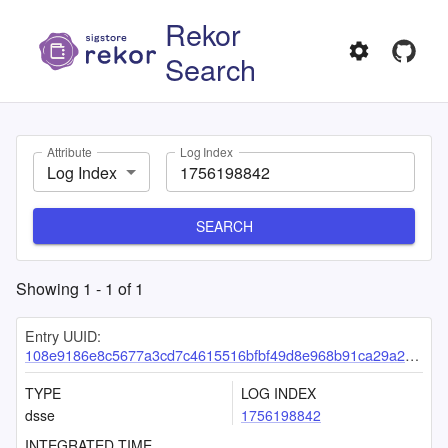
Rekor
Search
Attribute
Log Index
Log Index
SEARCH
Showing
1
-
1
of
1
Entry UUID:
108e9186e8c5677a3cd7c4615516bfbf49d8e968b91ca29a208ebb142a17e779a6c2d4ce0965c010
TYPE
LOG INDEX
dsse
1756198842
INTEGRATED TIME