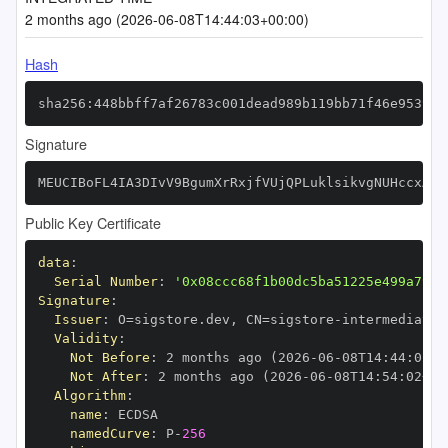
2 months ago (2026-06-08T14:44:03+00:00)
Hash
sha256:448bbff7af26783c001dead989b119bb71f46e953942
Signature
MEUCIBoFL4IA3DIvV9BgumXrRxjfVUjQPLuklsikvgNUHccxAiE
Public Key Certificate
data
:
Serial Number
:
'0x08ccc68f1b00dc5ba51225e499a7908
Signature
:
Issuer
:
 O=sigstore.dev
,
 CN=sigstore
-
Validity
:
Not Before
:
 2 months ago (2026
-
06
-
08T14
:
44
:
02+0
Not After
:
 2 months ago (2026
-
06
-
08T14
:
54
:
02+00
Algorithm
:
name
:
namedCurve
:
 P
-
256