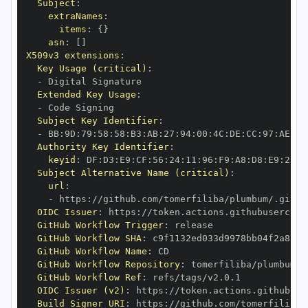
Subject
:
extraNames
:
items
:
{
}
asn
:
[
]
X509v3 extensions
:
Key Usage (critical)
:
-
Extended Key Usage
:
-
Subject Key Identifier
:
-
 BB
:
9D
:
79
:
58
:
58
:
B3
:
AB
:
27
:
94
:
00
:
4C
:
DE
:
CC
:
97
:
AE
:
18
Authority Key Identifier
:
keyid
:
 DF
:
D3
:
E9
:
CF
:
56
:
24
:
11
:
96
:
F9
:
A8
:
D8
:
E9
:
28
:
5
Subject Alternative Name (critical)
:
url
:
-
 https
:
OIDC Issuer
:
 https
:
GitHub Workflow Trigger
:
GitHub Workflow SHA
:
GitHub Workflow Name
:
GitHub Workflow Repository
:
GitHub Workflow Ref
:
OIDC Issuer (v2)
:
 https
:
Build Signer URI
:
 https
: