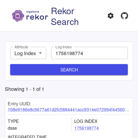
Rekor
Search
Attribute
Log Index
Log Index
SEARCH
Showing
1
-
1
of
1
Entry UUID:
108e9186e8c5677a61d2fc5884441acc9314e072994f44560554777a9595756b9d60fc557d8d2e2d
TYPE
LOG INDEX
dsse
1756198774
INTEGRATED TIME