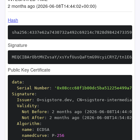
2 months ago (2026-06-08T14:44:02+00:00)
Hash
sha256:4337e62a7430732a492c69214c7828d98424733596f8
Signature
MEQCIBArObtMVZvsaY/xsYxfUusQaFtmG9VcyiCRYZ/tn1E6AiA
Public Key Certificate
data
:
Serial Number
:
'0x08ccc68f1b00dc5ba51225e499a7908
Signature
:
Issuer
:
 O=sigstore.dev
,
 CN=sigstore
-
Validity
:
Not Before
:
 2 months ago (2026
-
06
-
08T14
:
44
:
02+0
Not After
:
 2 months ago (2026
-
06
-
08T14
:
54
:
02+00
Algorithm
:
name
:
namedCurve
:
 P
-
256