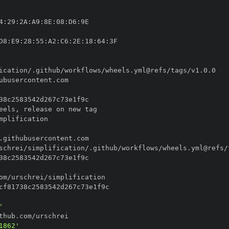
4
:
29
:
2A
:
A9
:
8E
:
08
:
D6
:
D8
:
E9
:
28
:
55
:
A2
:
C6
:
2E
:
18
:
64
:
eels
,
'
1862'