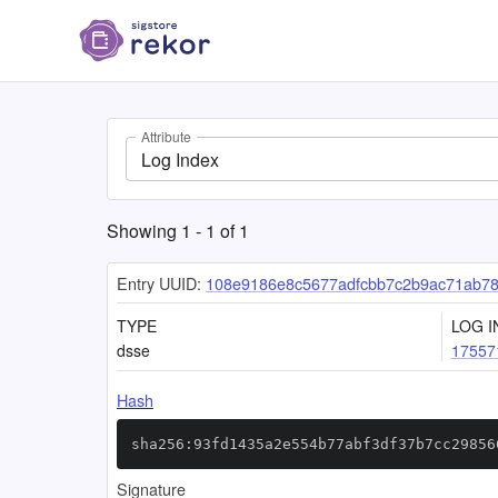
Attribute
Log Index
Showing
1
-
1
of
1
Entry UUID:
108e9186e8c5677adfcbb7c2b9ac71ab78
TYPE
LOG I
dsse
17557
Hash
sha256:93fd1435a2e554b77abf3df37b7cc29856
Signature