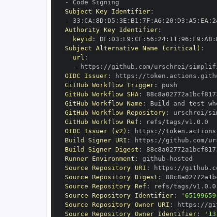
-
Subject Key Identifier
:
-
 33
:
CA
:
8D
:
D5
:
3E
:
B1
:
7F
:
A6
:
20
:
D3
:
A5
:
EA
:
2
Authority Key Identifier
:
keyid
:
 DF
:
D3
:
E9
:
CF
:
56
:
24
:
11
:
96
:
F9
:
A8
:
Subject Alternative Name (critical)
:
url
:
-
 https
:
OIDC Issuer
:
 https
:
GitHub Workflow Trigger
:
GitHub Workflow SHA
:
GitHub Workflow Name
:
 Build and test wh
GitHub Workflow Repository
:
GitHub Workflow Ref
:
OIDC Issuer (v2)
:
 https
:
Build Signer URI
:
 https
:
Build Signer Digest
:
Runner Environment
:
 github
-
Source Repository URI
:
 https
:
Source Repository Digest
:
Source Repository Ref
:
Source Repository Identifier
:
'65199659
Source Repository Owner URI
:
 https
:
Source Repository Owner Identifier
:
'13