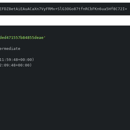
EFDZ8etAiEAuACaXn7VyFRMx+SlG3OGo87tfnRCbFKn6ua5Hf8C72I=
ded471557b84855deae'
11
:
59
:
48+00
:
2
:
09
:
48+00
: