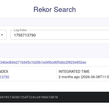
Rekor Search
Log Index
34bedb6e271b945c1b26b1ed4fbcd6f0abc2f823e852ae
NDEX
INTEGRATED TIME
13790
2 months ago (2026-06-08T11:5
6079573b98735df319ce970667d878