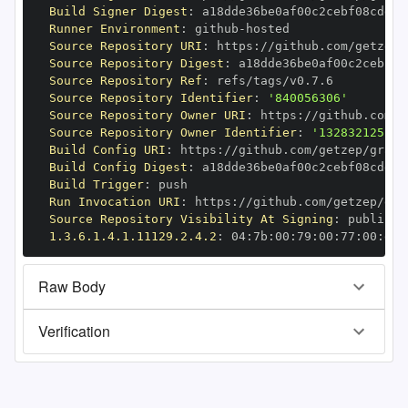
Build Signer Digest
:
Runner Environment
:
 github
-
Source Repository URI
:
 https
:
Source Repository Digest
:
Source Repository Ref
:
Source Repository Identifier
:
'840056306'
Source Repository Owner URI
:
 https
:
Source Repository Owner Identifier
:
'132832125'
Build Config URI
:
 https
:
//github.com/getzep/graph
Build Config Digest
:
Build Trigger
:
Run Invocation URI
:
 https
:
Source Repository Visibility At Signing
:
1.3.6.1.4.1.11129.2.4.2
:
 04
:
7b
:
00
:
79
:
00
:
77
:
00
:
dd
:
Raw Body
Verification