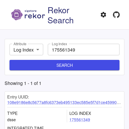
Rekor
Search
Attribute
Log Index
Log Index
SEARCH
Showing
1
-
1
of
1
Entry UUID:
108e9186e8c5677a8fc6373eb495133ec585e5f7d1ce45990bb61ca2b39f71b2371908ac864d4f24
TYPE
LOG INDEX
dsse
175561349
INTEGRATED TIME