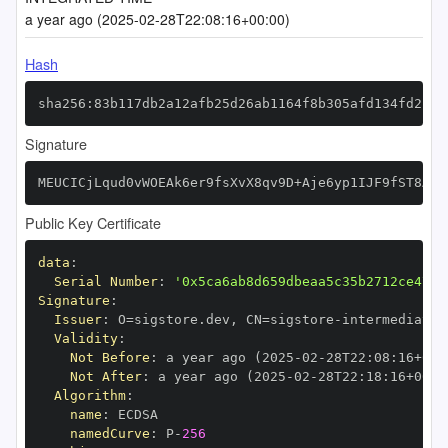
a year ago (2025-02-28T22:08:16+00:00)
Hash
sha256:83b117db2a12afb25d26ab1164f8b305afd134fd2b9f
Signature
MEUCICjLqud0vWOEAk6er9fsXvX8qv9D+Aje6yp1IJF9fST8AiE
Public Key Certificate
data
:
Serial Number
:
'0x5ca6ab8d659dbeaa5c35b2712ce47d5
Signature
:
Issuer
:
 O=sigstore.dev
,
 CN=sigstore
-
Validity
:
Not Before
:
 a year ago (2025
-
02
-
28T22
:
08
:
16+00
:
Not After
:
 a year ago (2025
-
02
-
28T22
:
18
:
16+00
:
Algorithm
:
name
:
namedCurve
:
 P
-
256