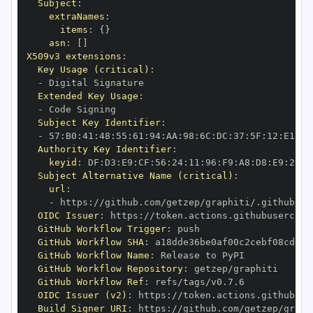
Subject
:
extraNames
:
items
:
{
}
asn
:
[
]
X509v3 extensions
:
Key Usage (critical)
:
-
Extended Key Usage
:
-
Subject Key Identifier
:
-
 57
:
B0
:
41
:
48
:
55
:
61
:
94
:
AA
:
98
:
6C
:
DC
:
37
:
5F
:
12
:
E1
:
FF
Authority Key Identifier
:
keyid
:
 DF
:
D3
:
E9
:
CF
:
56
:
24
:
11
:
96
:
F9
:
A8
:
D8
:
E9
:
28
:
5
Subject Alternative Name (critical)
:
url
:
-
 https
:
//github.com/getzep/graphiti/.github/wo
OIDC Issuer
:
 https
:
GitHub Workflow Trigger
:
GitHub Workflow SHA
:
GitHub Workflow Name
:
GitHub Workflow Repository
:
GitHub Workflow Ref
:
OIDC Issuer (v2)
:
 https
:
Build Signer URI
:
 https
:
//github.com/getzep/graph