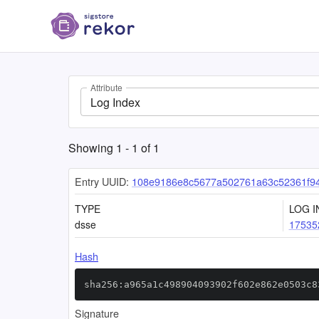
Attribute
Log Index
Showing
1
-
1
of
1
Entry UUID:
108e9186e8c5677a502761a63c52361f94
TYPE
LOG I
dsse
17535
Hash
sha256:a965a1c498904093902f602e862e0503c8
Signature