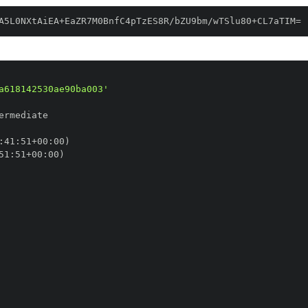
A5L0NXtAiEA+EaZR7M0BnfC4pTzES8R/bZU9bm/wTSlu80+CL7aTIM=
a618142530ae90ba003'
:
41
:
51+00
:
51
:
51+00
: