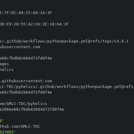
E
:
7F
:
DC
:
A9
:
25
:
69
:
14
:
D8
:
E9
:
28
:
55
:
A2
:
C6
:
2E
:
18
:
64
:
LC
-
om/GMLC
-
6'
thub.com/GMLC
-
627455'