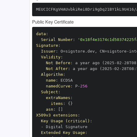
MEUCICFKgVHAUvbkiRei8Dri9gDq21BY1kL9U416/
Public Key Certificate
data
:
Serial Number
:
'0x18f4e3174c1d50374225f
Signature
:
Issuer
:
 O=sigstore.dev
,
 CN=sigstore
-
Validity
:
Not Before
:
 a year ago (2025
-
02
-
28T08
Not After
:
 a year ago (2025
-
02
-
28T08
:
Algorithm
:
name
:
namedCurve
:
 P
-
256
Subject
:
extraNames
:
items
:
{
}
asn
:
[
]
X509v3 extensions
:
Key Usage (critical)
:
-
Extended Key Usage
: