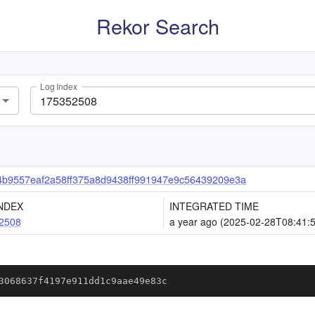
Rekor Search
Log Index
b9557eaf2a58ff375a8d9438ff991947e9c56439209e3a
NDEX
INTEGRATED TIME
2508
a year ago (2025-02-28T08:41:
3068637f4197e911dd1c9aae49e83c