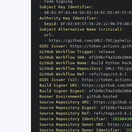
-
Subject Key Identifier
:
-
 0B
:
B1
:
97
:
A3
:
44
:
5A
:
03
:
34
:
EC
:
D5
:
85
:
CF
:
E
Authority Key Identifier
:
keyid
:
 DF
:
D3
:
E9
:
CF
:
56
:
24
:
11
:
96
:
F9
:
A8
:
Subject Alternative Name (critical)
:
url
:
-
 https
:
//github.com/GMLC
-
OIDC Issuer
:
 https
:
GitHub Workflow Trigger
:
GitHub Workflow SHA
:
GitHub Workflow Name
:
GitHub Workflow Repository
:
 GMLC
-
GitHub Workflow Ref
:
OIDC Issuer (v2)
:
 https
:
Build Signer URI
:
 https
:
//github.com/GM
Build Signer Digest
:
Runner Environment
:
 github
-
Source Repository URI
:
 https
:
//github.c
Source Repository Digest
:
Source Repository Ref
:
Source Repository Identifier
:
'28198438
Source Repository Owner URI
:
 https
:
//gi
Source Repository Owner Identifier
:
'22