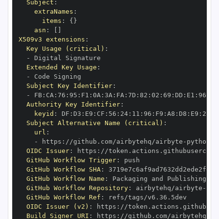
Subject
:
extraNames
:
items
:
{
}
asn
:
[
]
X509v3 extensions
:
Key Usage (critical)
:
-
Extended Key Usage
:
-
Subject Key Identifier
:
-
 FB
:
CA
:
76
:
95
:
F1
:
0A
:
3A
:
FA
:
7D
:
82
:
02
:
69
:
DD
:
E1
:
96
:
F5
Authority Key Identifier
:
keyid
:
 DF
:
D3
:
E9
:
CF
:
56
:
24
:
11
:
96
:
F9
:
A8
:
D8
:
E9
:
28
:
5
Subject Alternative Name (critical)
:
url
:
-
 https
:
//github.com/airbytehq/airbyte
-
python
-
OIDC Issuer
:
 https
:
GitHub Workflow Trigger
:
GitHub Workflow SHA
:
GitHub Workflow Name
:
GitHub Workflow Repository
:
 airbytehq/airbyte
-
pyt
GitHub Workflow Ref
:
OIDC Issuer (v2)
:
 https
:
Build Signer URI
:
 https
:
//github.com/airbytehq/ai