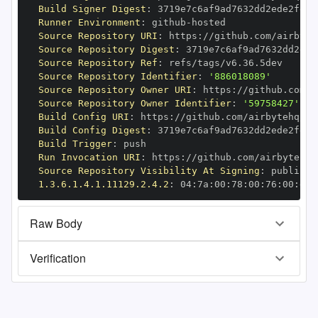
Build Signer Digest
:
Runner Environment
:
 github
-
Source Repository URI
:
 https
:
//github.com/airbyte
Source Repository Digest
:
Source Repository Ref
:
Source Repository Identifier
:
'886018089'
Source Repository Owner URI
:
 https
:
Source Repository Owner Identifier
:
'59758427'
Build Config URI
:
 https
:
//github.com/airbytehq/ai
Build Config Digest
:
Build Trigger
:
Run Invocation URI
:
 https
:
//github.com/airbytehq/
Source Repository Visibility At Signing
:
1.3.6.1.4.1.11129.2.4.2
:
 04
:
7a
:
00
:
78
:
00
:
76
:
00
:
dd
:
Raw Body
Verification