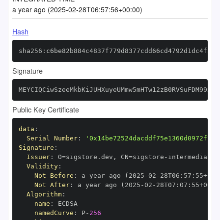
a year ago (2025-02-28T06:57:56+00:00)
Hash
sha256:c6be82b884c4837f779d8377cdd66cd4792d1dc4fadc
Signature
MEYCIQCiwSzeeMkbKiJUHXuyeUMmw5mHTw12zB0RVSuFDM99xAI
Public Key Certificate
data
:
Serial Number
:
'0x14be72524dacddf75e1360d0972f7c4
Signature
:
Issuer
:
 O=sigstore.dev
,
 CN=sigstore
-
Validity
:
Not Before
:
 a year ago (2025
-
02
-
28T06
:
57
:
55+00
:
Not After
:
 a year ago (2025
-
02
-
28T07
:
07
:
55+00
:
Algorithm
:
name
:
namedCurve
:
 P
-
256