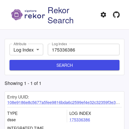
Rekor
Search
Attribute
Log Index
Log Index
SEARCH
Showing
1
-
1
of
1
Entry UUID:
108e9186e8c5677a5fee9816bda6c2599ef4e32c32359f3e34a04ceab967fe0b5795cb1c67a784cf
TYPE
LOG INDEX
dsse
175336386
INTEGRATED TIME