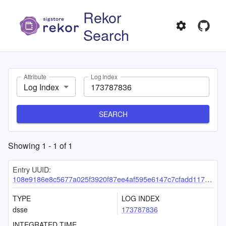
Rekor
Search
Attribute
Log Index
Log Index
SEARCH
Showing
1
-
1
of
1
Entry UUID:
108e9186e8c5677a025f3920f87ee4af595e6147c7cfadd117ed085ff3feec74eddea96d41617dc9
TYPE
LOG INDEX
dsse
173787836
INTEGRATED TIME