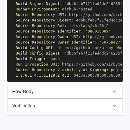
Build Signer Digest
:
Runner Environment
:
 github
-
Source Repository URI
:
 https
:
//github.com/airbyte
Source Repository Digest
:
Source Repository Ref
:
Source Repository Identifier
:
'886018089'
Source Repository Owner URI
:
 https
:
Source Repository Owner Identifier
:
'59758427'
Build Config URI
:
 https
:
//github.com/airbytehq/ai
Build Config Digest
:
Build Trigger
:
Run Invocation URI
:
 https
:
//github.com/airbytehq/
Source Repository Visibility At Signing
:
1.3.6.1.4.1.11129.2.4.2
:
 04
:
7a
:
00
:
78
:
00
:
76
:
00
:
dd
:
Raw Body
Verification