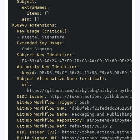
Subject
:
extraNames
:
items
:
{
}
asn
:
[
]
X509v3 extensions
:
Key Usage (critical)
:
-
Extended Key Usage
:
-
Subject Key Identifier
:
-
 EA
:
63
:
A8
:
A0
:
24
:
47
:
ED
:
1D
:
C8
:
AA
:
C9
:
B1
:
69
:
0E
:
20
:
65
Authority Key Identifier
:
keyid
:
 DF
:
D3
:
E9
:
CF
:
56
:
24
:
11
:
96
:
F9
:
A8
:
D8
:
E9
:
28
:
5
Subject Alternative Name (critical)
:
url
:
-
 https
:
//github.com/airbytehq/airbyte
-
python
-
OIDC Issuer
:
 https
:
GitHub Workflow Trigger
:
GitHub Workflow SHA
:
GitHub Workflow Name
:
GitHub Workflow Repository
:
 airbytehq/airbyte
-
pyt
GitHub Workflow Ref
:
OIDC Issuer (v2)
:
 https
:
Build Signer URI
:
 https
:
//github.com/airbytehq/ai