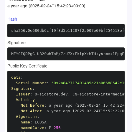
a year ago (2025-02-24T15:42:23+00:00)
Hash
sha256:0e680db6cf19f3d5b11287f2a007e60bf254518efe77
Signature
MEYCIQDPgGjUB2SwhTnM/7zU7XiEklpX+hTHiyArmvx1PpqEkAI
Public Key Certificate
data
:
Serial Number
:
'0x2a847717491485e21a06688542e10fe
Signature
:
Issuer
:
 O=sigstore.dev
,
 CN=sigstore
-
Validity
:
Not Before
:
 a year ago (2025
-
02
-
24T15
:
42
:
22+00
:
Not After
:
 a year ago (2025
-
02
-
24T15
:
52
:
22+00
:
Algorithm
:
name
:
namedCurve
:
 P
-
256