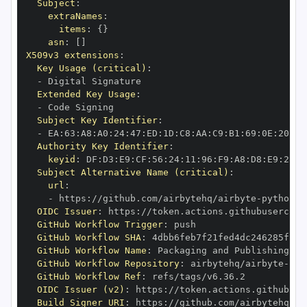
Subject
:
extraNames
:
items
:
{
}
asn
:
[
]
X509v3 extensions
:
Key Usage (critical)
:
-
Extended Key Usage
:
-
Subject Key Identifier
:
-
 EA
:
63
:
A8
:
A0
:
24
:
47
:
ED
:
1D
:
C8
:
AA
:
C9
:
B1
:
69
:
0E
:
20
:
65
Authority Key Identifier
:
keyid
:
 DF
:
D3
:
E9
:
CF
:
56
:
24
:
11
:
96
:
F9
:
A8
:
D8
:
E9
:
28
:
5
Subject Alternative Name (critical)
:
url
:
-
 https
:
//github.com/airbytehq/airbyte
-
python
-
OIDC Issuer
:
 https
:
GitHub Workflow Trigger
:
GitHub Workflow SHA
:
GitHub Workflow Name
:
GitHub Workflow Repository
:
 airbytehq/airbyte
-
pyt
GitHub Workflow Ref
:
OIDC Issuer (v2)
:
 https
:
Build Signer URI
:
 https
:
//github.com/airbytehq/ai