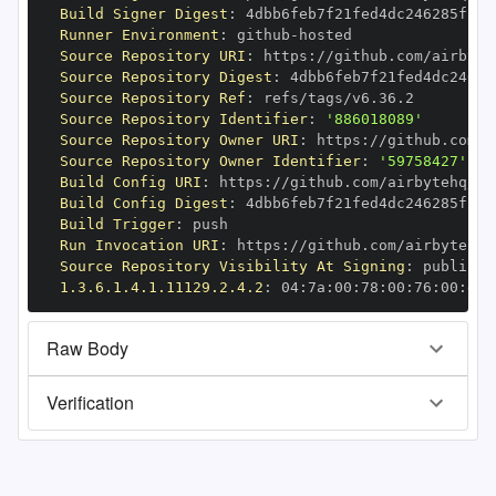
Build Signer Digest
:
Runner Environment
:
 github
-
Source Repository URI
:
 https
:
//github.com/airbyte
Source Repository Digest
:
Source Repository Ref
:
Source Repository Identifier
:
'886018089'
Source Repository Owner URI
:
 https
:
Source Repository Owner Identifier
:
'59758427'
Build Config URI
:
 https
:
//github.com/airbytehq/ai
Build Config Digest
:
Build Trigger
:
Run Invocation URI
:
 https
:
//github.com/airbytehq/
Source Repository Visibility At Signing
:
1.3.6.1.4.1.11129.2.4.2
:
 04
:
7a
:
00
:
78
:
00
:
76
:
00
:
dd
:
Raw Body
Verification