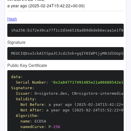
a year ago (2025-02-24T15:42:22+00:00)
Hash
sha256:b172e30ca77f1c2d3e6518ad09d6deb6ecaa1e1f8dea
Signature
MEUCIQDsoIckAItSpaJCJcdi5nk+gqIY0IWPtjyM0JdIGGp5QAI
Public Key Certificate
data
:
Serial Number
:
'0x2a847717491485e21a06688542e10fe
Signature
:
Issuer
:
 O=sigstore.dev
,
 CN=sigstore
-
Validity
:
Not Before
:
 a year ago (2025
-
02
-
24T15
:
42
:
22+00
:
Not After
:
 a year ago (2025
-
02
-
24T15
:
52
:
22+00
:
Algorithm
:
name
:
namedCurve
:
 P
-
256