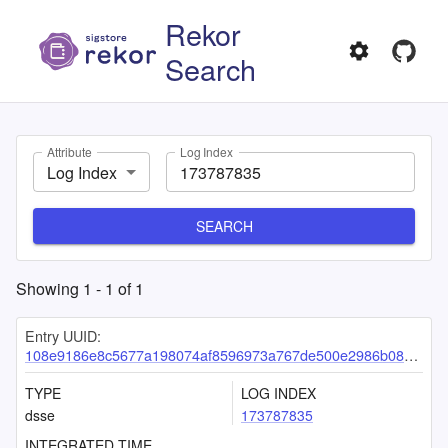
Rekor
Search
Attribute
Log Index
Log Index
SEARCH
Showing
1
-
1
of
1
Entry UUID:
108e9186e8c5677a198074af8596973a767de500e2986b080117b85bc9f57dc7ff32f4509182ae16
TYPE
LOG INDEX
dsse
173787835
INTEGRATED TIME